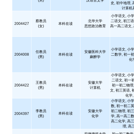
(男)
汉语言文学
史, 初中地理,
计算机
小学语文, 小学
蔡教员
北华大学
二语文, 初三语
2004427
本科在读
(女)
思想政治教育
高一高二语文,
小学语文, 小学
任教员
安徽医科大学
2004008
本科在读
二数学, 初一初
(男)
麻醉学
化
小学语文, 小学
二语文, 初一
王教员
安徽大学
2004422
本科在读
初一初二物理,
(男)
计算机
文, 初三英语, 
化学
小学语文, 小学
数, 初一初二英
李教员
安徽大学
初二物理, 初三
本科在读
2004397
(男)
化学
学, 高一高二数
高二化学, 高三
理, 高