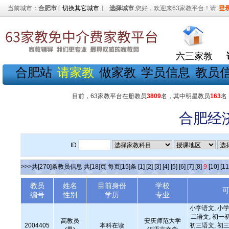
当前城市：
合肥市
[
切换其它城市
]
选择城市
您好，欢迎来63家教平台！请
登
六三家教
合肥站
请家教
做家教
学员信息
教员
目前，63家教平台在册教员
3809
名，其中明星教员
163
名
合肥经
ID
>>>共[270]条教员信息 共[18]页 每页[15]条
[1]
[2]
[3]
[4]
[5]
[6]
[7]
[8]
9
[10]
[11
教员
姓名
目前身份
学校
编号
性别
学历
专业
小学语文, 小学
二语文, 初一
高教员
安庆师范大学
2004405
本科在读
初三语文, 初三