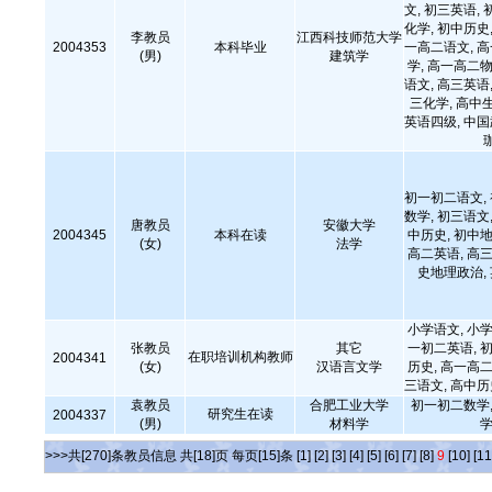
文, 初三英语, 
化学, 初中历史,
李教员
江西科技师范大学
2004353
本科毕业
一高二语文, 
(男)
建筑学
学, 高一高二物
语文, 高三英语,
三化学, 高中
英语四级, 中国武
初一初二语文,
数学, 初三语文,
唐教员
安徽大学
2004345
本科在读
中历史, 初中地
(女)
法学
高二英语, 高三
史地理政治,
小学语文, 小学
张教员
其它
一初二英语, 初
在职培训机构教师
2004341
(女)
汉语言文学
历史, 高一高二
三语文, 高中
袁教员
合肥工业大学
初一初二数学,
研究生在读
2004337
(男)
材料学
学
>>>共[270]条教员信息 共[18]页 每页[15]条
[1]
[2]
[3]
[4]
[5]
[6]
[7]
[8]
9
[10]
[11