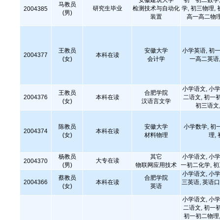
安徽建筑大学
初一初二数学,
马教员
研究生毕业
检测技术与自动化
学, 初三物理,
2004385
(男)
装置
高一高二物理
王教员
安徽大学
小学英语, 初一
2004377
本科在读
(女)
会计学
一高二英语,
小学语文, 小学
王教员
合肥学院
2004376
本科在读
二语文, 初一
(女)
汉语言文学
初三语文,
陈教员
安徽大学
小学数学, 初
2004374
本科在读
(女)
材料物理
理,
杨教员
其它
小学语文, 小学
大专在读
2004370
(男)
物联网应用技术
一初二化学, 
小学语文, 小学
蔡教员
合肥学院
2004366
本科在读
三英语, 英语口
(女)
英语
小学语文, 小学
二语文, 初一
初一初二物理,