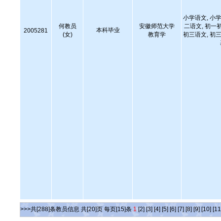
小学语文, 小学
何教员
安徽师范大学
二语文, 初一
本科毕业
2005281
(女)
教育学
初三语文, 初三
>>>共[288]条教员信息 共[20]页 每页[15]条
1
[2]
[3]
[4]
[5]
[6]
[7]
[8]
[9]
[10]
[11