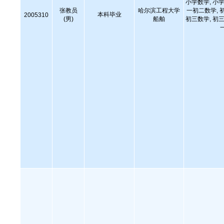
小学数学, 小学
张教员
哈尔滨工程大学
一初二数学, 
本科毕业
2005310
(男)
船舶
初三数学, 初三