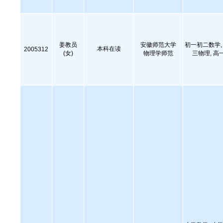
姜教员
安徽师范大学
初一初二数学, 
本科在读
2005312
(女)
物理学师范
三物理, 高