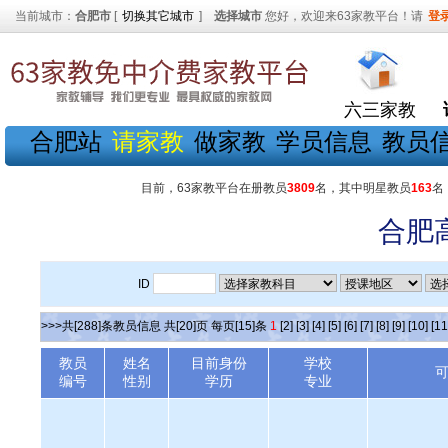
当前城市：
合肥市
[
切换其它城市
]
选择城市
您好，欢迎来63家教平台！请
登
六三家教
合肥站
请家教
做家教
学员信息
教员
目前，63家教平台在册教员
3809
名，其中明星教员
163
名
合肥
ID
>>>共[288]条教员信息 共[20]页 每页[15]条
1
[2]
[3]
[4]
[5]
[6]
[7]
[8]
[9]
[10]
[11
教员
姓名
目前身份
学校
编号
性别
学历
专业