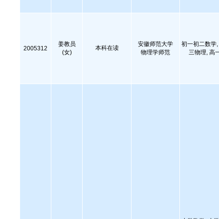
姜教员
安徽师范大学
初一初二数学, 
本科在读
2005312
(女)
物理学师范
三物理, 高