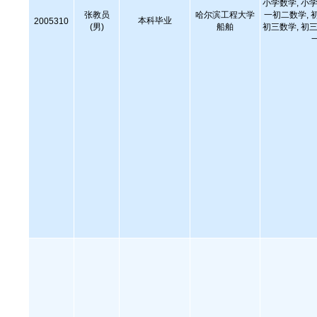
小学数学, 小学
张教员
哈尔滨工程大学
一初二数学, 
本科毕业
2005310
(男)
船舶
初三数学, 初三