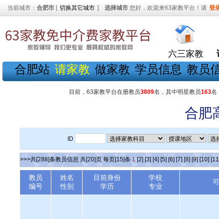
当前城市：
合肥市
[
切换其它城市
]
选择城市
您好，欢迎来63家教平台！请
登
六三家教
合肥站
请家教
做家教
学员信息
教员
目前，63家教平台在册教员
3809
名，其中明星教员
163
名
合肥
ID
>>>共[288]条教员信息 共[20]页 每页[15]条
1
[2]
[3]
[4]
[5]
[6]
[7]
[8]
[9]
[10]
[11
教员
姓名
目前身份
学校
编号
性别
学历
专业