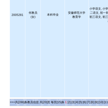
小学语文, 小学
何教员
安徽师范大学
二语文, 初一
本科毕业
2005281
(女)
教育学
初三语文, 初三
>>>共[288]条教员信息 共[20]页 每页[15]条
1
[2]
[3]
[4]
[5]
[6]
[7]
[8]
[9]
[10]
[11