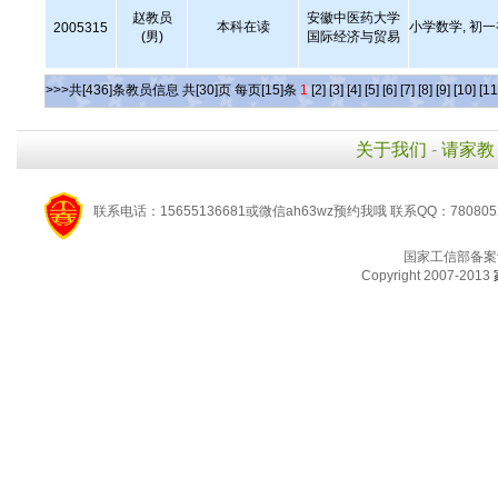
赵教员
安徽中医药大学
本科在读
小学数学, 初
2005315
(男)
国际经济与贸易
>>>共[436]条教员信息 共[30]页 每页[15]条
1
[2]
[3]
[4]
[5]
[6]
[7]
[8]
[9]
[10]
[11
关于我们
-
请家教
联系电话：15655136681或微信ah63wz预约我哦 联系QQ：780805
国家工信部备案
Copyright 2007-2013