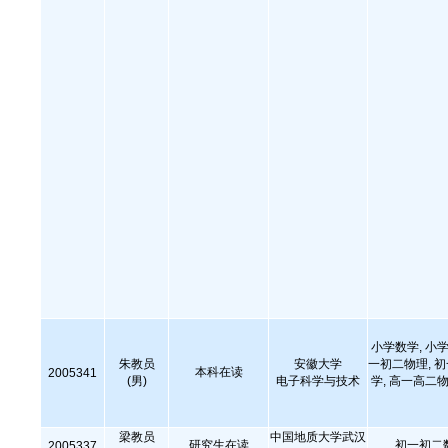
小学数学, 小学
朱教员
安徽大学
一初二物理, 
本科在读
2005341
(男)
电子科学与技术
学, 高一高二物
梁教员
中国地质大学武汉
研究生在读
初一初二
2005337