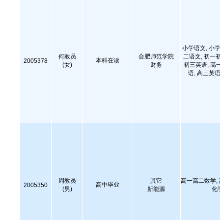
小学语文, 小学
何教员
合肥师范学院
二语文, 初一
本科在读
2005378
(女)
财务
初三英语, 高
语, 高三英语
周教员
其它
高一高二数学,
高中毕业
2005350
(男)
新能源
化