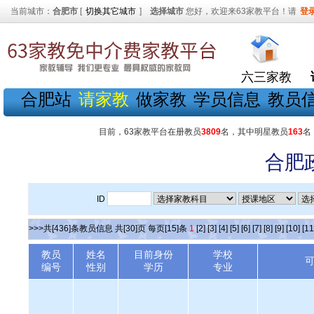
当前城市：
合肥市
[
切换其它城市
]
选择城市
您好，欢迎来63家教平台！请
登
六三家教
合肥站
请家教
做家教
学员信息
教员
目前，63家教平台在册教员
3809
名，其中明星教员
163
名
合肥
ID
>>>共[436]条教员信息 共[30]页 每页[15]条
1
[2]
[3]
[4]
[5]
[6]
[7]
[8]
[9]
[10]
[11
教员
姓名
目前身份
学校
编号
性别
学历
专业