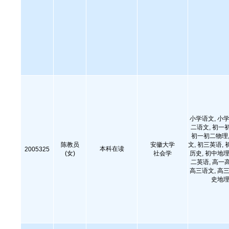
小学语文, 小学
二语文, 初一
初一初二物理,
陈教员
安徽大学
文, 初三英语, 
本科在读
2005325
(女)
社会学
历史, 初中地理
二英语, 高一
高三语文, 高三
史地理