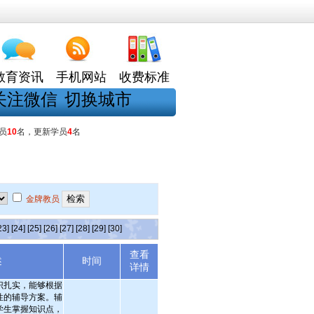
教育资讯
手机网站
收费标准
关注微信
切换城市
员
10
名，更新学员
4
名
金牌教员
23]
[24]
[25]
[26]
[27]
[28]
[29]
[30]
查看
述
时间
详情
识扎实，能够根据
性的辅导方案。辅
学生掌握知识点，