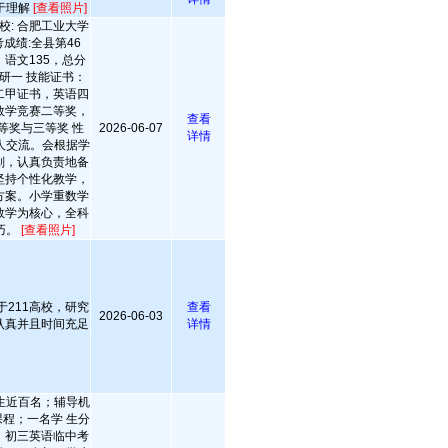
于理解
[查看照片]
校: 合肥工业大学
成绩:全县第46
，语文135，总分
：研一 技能证书：
二甲证书，英语四
数学竞赛二等奖，
查看
等奖与三等奖 性
2026-06-07
详情
人交流。会根据学
划，认真负责地备
坚持个性化教学，
方案。小学重数学
数学为核心，全科
巧。
[查看照片]
于211高校，研究
查看
2026-06-03
认真并且时间充足
详情
生近百名；辅导机
程；一名学 生分
；初三英语临中考