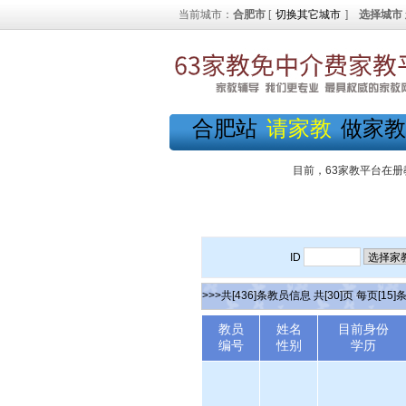
当前城市：
合肥市
[
切换其它城市
]
选择城市
合肥站
请家教
做家教
目前，63家教平台在册
ID
>>>共[436]条教员信息 共[30]页 每页[15]
教员
姓名
目前身份
编号
性别
学历