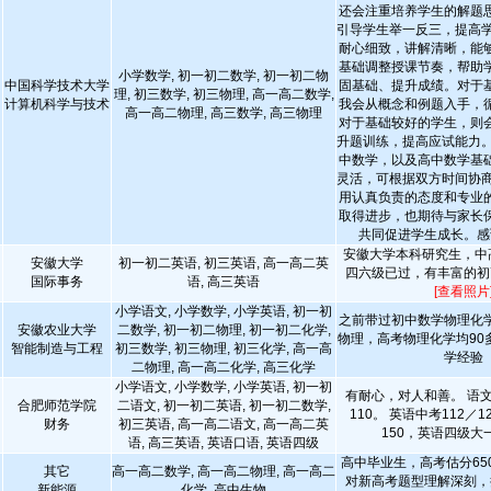
还会注重培养学生的解题
引导学生举一反三，提高学
耐心细致，讲解清晰，能
基础调整授课节奏，帮助
小学数学, 初一初二数学, 初一初二物
中国科学技术大学
固基础、提升成绩。对于
理, 初三数学, 初三物理, 高一高二数学,
计算机科学与技术
我会从概念和例题入手，
高一高二物理, 高三数学, 高三物理
对于基础较好的学生，则
升题训练，提高应试能力。
中数学，以及高中数学基
灵活，可根据双方时间协商
用认真负责的态度和专业
取得进步，也期待与家长
共同促进学生成长。感
安徽大学本科研究生，中高
安徽大学
初一初二英语, 初三英语, 高一高二英
四六级已过，有丰富的初
国际事务
语, 高三英语
[查看照片
小学语文, 小学数学, 小学英语, 初一初
之前带过初中数学物理化
安徽农业大学
二数学, 初一初二物理, 初一初二化学,
物理，高考物理化学均90
智能制造与工程
初三数学, 初三物理, 初三化学, 高一高
学经验
二物理, 高一高二化学, 高三化学
小学语文, 小学数学, 小学英语, 初一初
有耐心，对人和善。 语文
合肥师范学院
二语文, 初一初二英语, 初一初二数学,
110。 英语中考112／1
财务
初三英语, 高一高二语文, 高一高二英
150，英语四级大一
语, 高三英语, 英语口语, 英语四级
高中毕业生，高考估分650
其它
高一高二数学, 高一高二物理, 高一高二
对新高考题型理解深刻，
新能源
化学, 高中生物