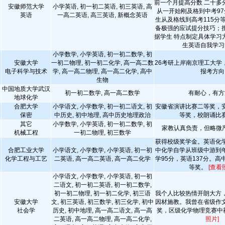
前一个月提高分数 二十多
安徽师范大学
小学英语, 初一初二英语, 初三英语, 高
从一开始刚及格到中考97
英语
一高二英语, 高三英语, 新概念英语
生从及格线到高考115分
备极强的应试提分技巧；
据学生 特点制定具体学习
生英语自我学习
小学数学, 小学英语, 初一初二数学, 初
安徽大学
一初二物理, 初一初二化学, 高一高二数
26考研上岸南京理工大学
电子科学与技术
学, 高一高二物理, 高一高二化学, 高中
报考方向
生物
中国地质大学武汉
初一初二数学, 高一高二数学
有耐心，有方
地球化学
合肥大学
小学语文, 小学数学, 初一初二语文, 初
安徽省演讲比赛二等奖，
保密
中历史, 初中地理, 高中历史地理政治
等奖，校朗诵比
其它
小学数学, 小学英语, 初一初二数学, 初
家教认真负责，但略微
机械工程
一初二物理, 初三数学
获得校级奖学金。英语化
合肥工业大学
小学语文, 小学数学, 小学英语, 初一初
中化学自学从班级中游到
化学工程与工艺
二英语, 高一高二英语, 高一高二化学
学95分，英语137分。
等奖。
[查看
小学语文, 小学数学, 小学英语, 初一初
二语文, 初一初二英语, 初一初二数学,
初一初二物理, 初一初二化学, 初三语
我个人比较热情开朗大方
安徽大学
文, 初三英语, 初三数学, 初三化学, 初中
因材施教。我曾在省级作
社会学
历史, 初中地理, 高一高二语文, 高一高
奖，区级化学物理竞赛中
二英语, 高一高二物理, 高一高二化学,
照片]