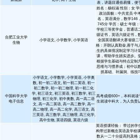
表，讲题目通俗易懂，便
姓名：杨钰涵 性别：女 学
政治面貌：中共党员 中考
名，英语满分，数学146
745分 学历：硕士 年级
学校三等奖学金，普通话
级证书，英语六级证书，
合肥工业大学
小学语文, 小学数学, 小学英语
全国英语翻译大赛省级二
生物
格：开朗认真勤奋,善于与
生的具体情况制定学习计
课，帮助学生踏实进步。
根据学生基础与特点定制
思维与习惯养成；初中以
抓基础、补漏洞、练技
小学语文, 小学数学, 小学英语, 小学奥
数, 初一初二语文, 初一初二英语, 初一
初二数学, 初一初二物理, 初一初二化
学, 初三语文, 初三英语, 初三数学, 初三
中国科学大学
高考成绩600+，本科就读
物理, 初三化学, 初中奥数, 高一高二语
电子信息
生就读中科大，为人负责
文, 高一高二英语, 高一高二数学, 高一
高二物理, 高一高二化学, 高三语文, 高
三英语, 高三数学, 高三物理, 高三化学,
高中生物, 英语四级, 英语六级
英语授课经验： 带过的学
构带过新概念英语及学校课
数从一二十分提高到及格