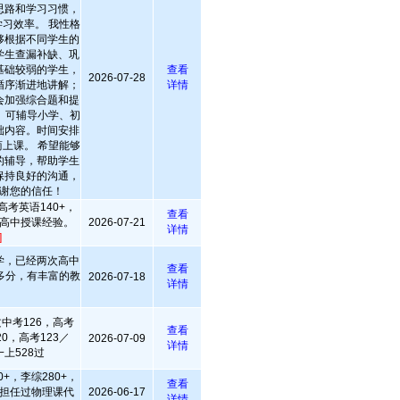
思路和学习习惯，
习效率。 我性格
够根据不同学生的
学生查漏补缺、巩
基础较弱的学生，
查看
2026-07-28
循序渐进地讲解；
详情
会加强综合题和提
 可辅导小学、初
础内容。时间安排
上课。 希望能够
的辅导，帮助学生
保持良好的沟通，
谢您的信任！
考英语140+，
查看
高中授课经验。
2026-07-21
详情
]
学，已经两次高中
查看
多分，有丰富的教
2026-07-18
详情
中考126，高考
查看
20，高考123／
2026-07-09
详情
上528过
+，李综280+，
查看
担任过物理课代
2026-06-17
详情