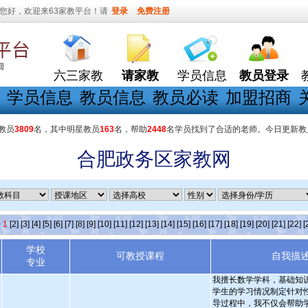
您好，欢迎来63家教平台！请
登录
免费注册
六三家教
请家教
学员信息
教员登录
学员信息
教员信息
教员必读
加盟招商
教员
3809
名，其中明星教员
163
名，帮助
2448
名学员找到了合适的老师。今日更新教
合肥政务区家教网
条
1
[2]
[3]
[4]
[5]
[6]
[7]
[8]
[9]
[10]
[11]
[12]
[13]
[14]
[15]
[16]
[17]
[18]
[19]
[20]
[21]
[22]
[
学校
可教授课程
自我描
专业
我擅长数学学科，基础知
学生的学习情况制定针对
导过程中，我不仅会帮助