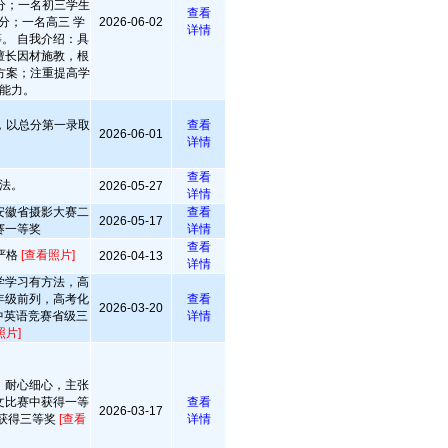
分；一名初三学生
查看
分；一名高三 学
2026-06-02
详情
等。 自我介绍：具
擅长因材施教，根
方案；注重提高学
能力。
，以总分第一录取
查看
2026-06-01
详情
查看
法。
2026-05-27
详情
安徽省摄影大赛二
查看
2026-05-17
赛一等奖
详情
查看
严格
[查看照片]
2026-04-13
详情
学学习有方法，高
年级前列，高考化
查看
2026-03-20
高中英语竞赛省级三
详情
照片]
，耐心细心，主张
文比赛中获得一等
查看
2026-03-17
获得三等奖
[查看
详情