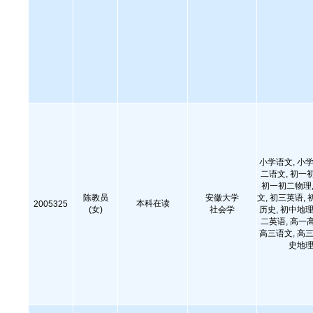
小学语文, 小学
二语文, 初一
初一初二物理,
陈教员
安徽大学
文, 初三英语, 
本科在读
2005325
(女)
社会学
历史, 初中地理
二英语, 高一
高三语文, 高三
史地理