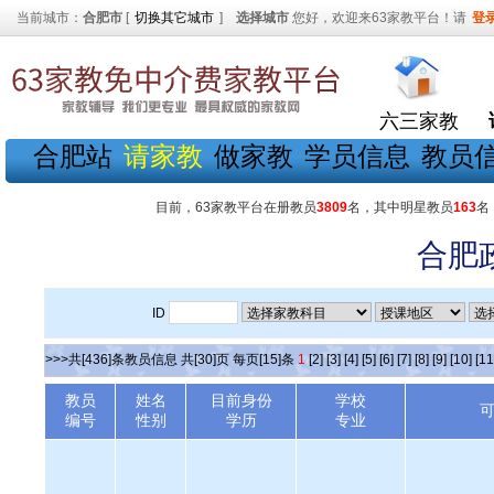
当前城市：
合肥市
[
切换其它城市
]
选择城市
您好，欢迎来63家教平台！请
登
六三家教
合肥站
请家教
做家教
学员信息
教员
目前，63家教平台在册教员
3809
名，其中明星教员
163
名
合肥
ID
>>>共[436]条教员信息 共[30]页 每页[15]条
1
[2]
[3]
[4]
[5]
[6]
[7]
[8]
[9]
[10]
[11
教员
姓名
目前身份
学校
编号
性别
学历
专业