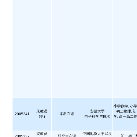
小学数学, 小学
朱教员
安徽大学
一初二物理, 
本科在读
2005341
(男)
电子科学与技术
学, 高一高二物
梁教员
中国地质大学武汉
研究生在读
初一初二
2005337