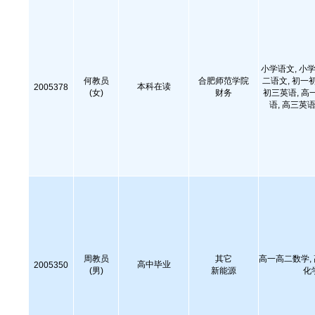
小学语文, 小学
何教员
合肥师范学院
二语文, 初一
本科在读
2005378
(女)
财务
初三英语, 高
语, 高三英语
周教员
其它
高一高二数学,
高中毕业
2005350
(男)
新能源
化