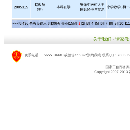
赵教员
安徽中医药大学
本科在读
小学数学, 初
2005315
(男)
国际经济与贸易
>>>共[436]条教员信息 共[30]页 每页[15]条
1
[2]
[3]
[4]
[5]
[6]
[7]
[8]
[9]
[10]
[11
关于我们
-
请家教
联系电话：15655136681或微信ah63wz预约我哦 联系QQ：780805
国家工信部备案
Copyright 2007-2013