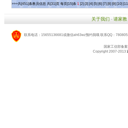
>>>共[451]条教员信息 共[31]页 每页[15]条
1
[2]
[3]
[4]
[5]
[6]
[7]
[8]
[9]
[10]
[11
关于我们
-
请家教
联系电话：15655136681或微信ah63wz预约我哦 联系QQ：780805
国家工信部备案
Copyright 2007-2013