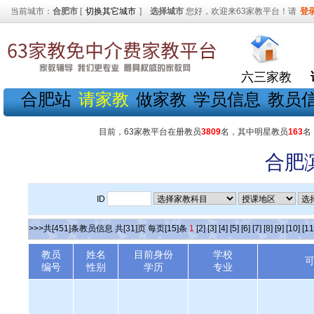
当前城市：
合肥市
[
切换其它城市
]
选择城市
您好，欢迎来63家教平台！请
登
六三家教
合肥站
请家教
做家教
学员信息
教员
目前，63家教平台在册教员
3809
名，其中明星教员
163
名
合肥
ID
>>>共[451]条教员信息 共[31]页 每页[15]条
1
[2]
[3]
[4]
[5]
[6]
[7]
[8]
[9]
[10]
[11
教员
姓名
目前身份
学校
编号
性别
学历
专业