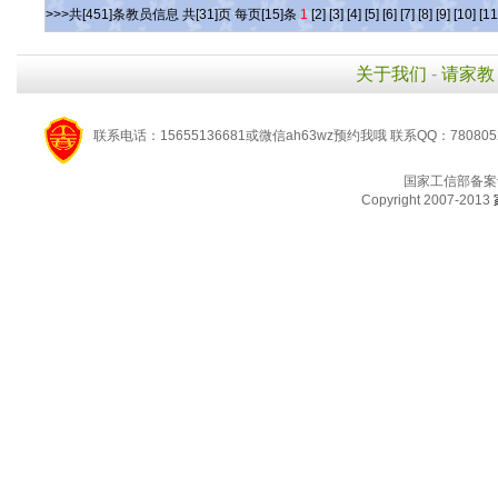
>>>共[451]条教员信息 共[31]页 每页[15]条
1
[2]
[3]
[4]
[5]
[6]
[7]
[8]
[9]
[10]
[11
关于我们
-
请家教
联系电话：15655136681或微信ah63wz预约我哦 联系QQ：780805
国家工信部备案
Copyright 2007-2013