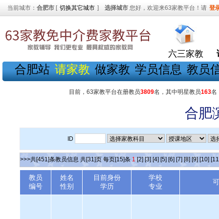
当前城市：
合肥市
[
切换其它城市
]
选择城市
您好，欢迎来63家教平台！请
登
六三家教
合肥站
请家教
做家教
学员信息
教员
目前，63家教平台在册教员
3809
名，其中明星教员
163
名
合肥
ID
>>>共[451]条教员信息 共[31]页 每页[15]条
1
[2]
[3]
[4]
[5]
[6]
[7]
[8]
[9]
[10]
[11
教员
姓名
目前身份
学校
编号
性别
学历
专业