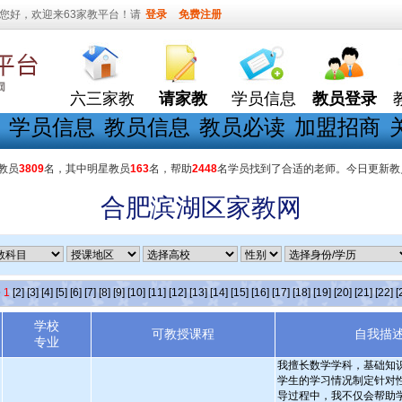
您好，欢迎来63家教平台！请
登录
免费注册
六三家教
请家教
学员信息
教员登录
学员信息
教员信息
教员必读
加盟招商
教员
3809
名，其中明星教员
163
名，帮助
2448
名学员找到了合适的老师。今日更新教
合肥滨湖区家教网
条
1
[2]
[3]
[4]
[5]
[6]
[7]
[8]
[9]
[10]
[11]
[12]
[13]
[14]
[15]
[16]
[17]
[18]
[19]
[20]
[21]
[22]
[
学校
可教授课程
自我描
专业
我擅长数学学科，基础知
学生的学习情况制定针对
导过程中，我不仅会帮助