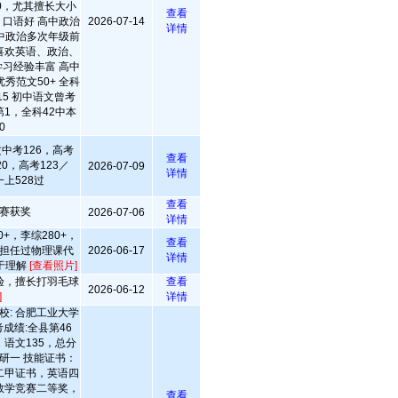
50，尤其擅长大小
查看
口语好 高中政治
2026-07-14
详情
中政治多次年级前
很喜欢英语、政治、
习经验丰富 高中
秀范文50+ 全科
5 初中语文曾考
第1，全科42中本
0
中考126，高考
查看
20，高考123／
2026-07-09
详情
上528过
查看
赛获奖
2026-07-06
详情
+，李综280+，
查看
担任过物理课代
2026-06-17
详情
于理解
[查看照片]
验，擅长打羽毛球
查看
2026-06-12
]
详情
校: 合肥工业大学
成绩:全县第46
，语文135，总分
：研一 技能证书：
二甲证书，英语四
数学竞赛二等奖，
查看