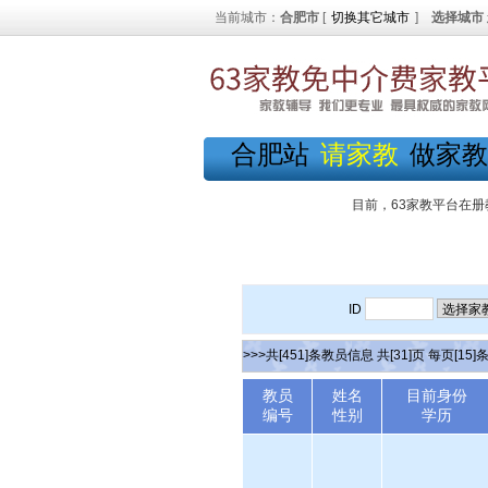
当前城市：
合肥市
[
切换其它城市
]
选择城市
合肥站
请家教
做家教
目前，63家教平台在册
ID
>>>共[451]条教员信息 共[31]页 每页[15]
教员
姓名
目前身份
编号
性别
学历