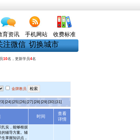
教育资讯
手机网站
收费标准
关注微信
切换城市
员
10
名，更新学员
4
名
金牌教员
23]
[24]
[25]
[26]
[27]
[28]
[29]
[30]
[31]
查看
述
时间
详情
识扎实，能够根据
性的辅导方案。辅
学生掌握知识点，