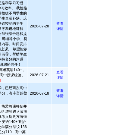
思路和学习习惯，
习效率。 我性格
够根据不同学生的
学生查漏补缺、巩
基础较弱的学生，
查看
2026-07-28
循序渐进地讲解；
详情
会加强综合题和提
 可辅导小学、初
础内容。时间安排
上课。 希望能够
的辅导，帮助学生
保持良好的沟通，
谢您的信任！
考英语140+，
查看
高中授课经验。
2026-07-21
详情
]
学，已经两次高中
查看
多分，有丰富的教
2026-07-18
详情
，热爱教课答疑并
动 统招进入滨湖
班考入历史方向强
 英语140+ 政治
学满分 语文136
总分710+ 高中英