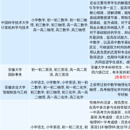
还会注重培养学生的解题
引导学生举一反三，提高学
耐心细致，讲解清晰，能
基础调整授课节奏，帮助
小学数学, 初一初二数学, 初一初二物
中国科学技术大学
固基础、提升成绩。对于
理, 初三数学, 初三物理, 高一高二数学,
计算机科学与技术
我会从概念和例题入手，
高一高二物理, 高三数学, 高三物理
对于基础较好的学生，则
升题训练，提高应试能力。
中数学，以及高中数学基
灵活，可根据双方时间协商
用认真负责的态度和专业
取得进步，也期待与家长
共同促进学生成长。感
安徽大学本科研究生，中高
安徽大学
初一初二英语, 初三英语, 高一高二英
四六级已过，有丰富的初
国际事务
语, 高三英语
[查看照片
小学语文, 小学数学, 小学英语, 初一初
之前带过初中数学物理化
安徽农业大学
二数学, 初一初二物理, 初一初二化学,
物理，高考物理化学均90
智能制造与工程
初三数学, 初三物理, 初三化学, 高一高
学经验
二物理, 高一高二化学, 高三化学
性格外向活泼，很负责任
在高中多次参与全校答疑活
一中高考方向强基班，分
基班 高考成绩：语文125+
地理90+ 中考成绩：历史化
小学语文, 小学英语, 初一初二语文, 初
英语118 物理68 政治78 