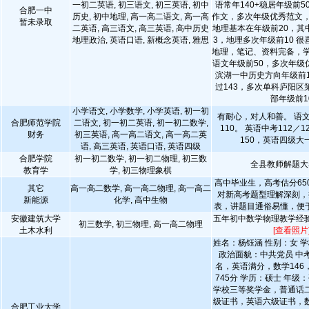
一初二英语, 初三语文, 初三英语, 初中
语常年140+稳居年级前
合肥一中
历史, 初中地理, 高一高二语文, 高一高
作文，多次年级优秀范文，
暂未录取
二英语, 高三语文, 高三英语, 高中历史
地理基本在年级前20，其
地理政治, 英语口语, 新概念英语, 雅思
3，地理多次年级前10 
地理，笔记、资料完备，学
语文年级前50，多次年级优
滨湖一中历史方向年级前1
过143，多次单科庐阳区
部年级前1
小学语文, 小学数学, 小学英语, 初一初
有耐心，对人和善。 语文
合肥师范学院
二语文, 初一初二英语, 初一初二数学,
110。 英语中考112／1
财务
初三英语, 高一高二语文, 高一高二英
150，英语四级大一
语, 高三英语, 英语口语, 英语四级
合肥学院
初一初二数学, 初一初二物理, 初三数
全县教师解题大
教育学
学, 初三物理象棋
高中毕业生，高考估分650
其它
高一高二数学, 高一高二物理, 高一高二
对新高考题型理解深刻，
新能源
化学, 高中生物
表，讲题目通俗易懂，便
安徽建筑大学
五年初中数学物理教学经
初三数学, 初三物理, 高一高二物理
土木水利
[查看照片
姓名：杨钰涵 性别：女 学
政治面貌：中共党员 中考
名，英语满分，数学146
745分 学历：硕士 年级
学校三等奖学金，普通话
级证书，英语六级证书，
合肥工业大学