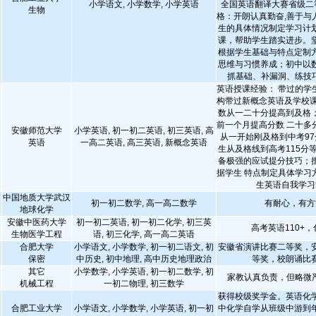
小学语文, 小学数学, 小学英语
全国英语翻译大赛省级二
生物
格：开朗认真勤奋,善于与
生的具体情况制定学习计
课，帮助学生踏实进步。
根据学生基础与特点定制
思维与习惯养成；初中以
抓基础、补漏洞、练技
英语授课经验： 带过的学
构带过新概念英语及学校课
数从一二十分提高到及格
前一个月提高分数 二十多
安徽师范大学
小学英语, 初一初二英语, 初三英语, 高
从一开始刚及格到中考97
英语
一高二英语, 高三英语, 新概念英语
生从及格线到高考115分
备极强的应试提分技巧；
据学生 特点制定具体学习
生英语自我学习
中国地质大学武汉
初一初二数学, 高一高二数学
有耐心，有方
地球化学
安徽中医药大学
初一初二英语, 初一初二化学, 初三英
高考英语110+，
生物医学工程
语, 初三化学, 高一高二英语
合肥大学
小学语文, 小学数学, 初一初二语文, 初
安徽省演讲比赛二等奖，
保密
中历史, 初中地理, 高中历史地理政治
等奖，校朗诵比
其它
小学数学, 小学英语, 初一初二数学, 初
家教认真负责，但略微
机械工程
一初二物理, 初三数学
获得校级奖学金。英语化
合肥工业大学
小学语文, 小学数学, 小学英语, 初一初
中化学自学从班级中游到