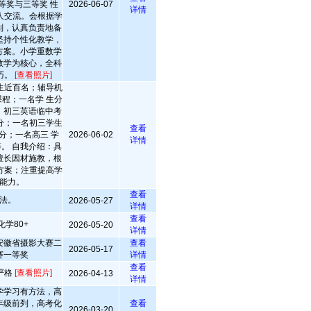
等奖与三等奖 性
2026-06-07
详情
人交流。会根据学
划，认真负责地备
坚持个性化教学，
方案。小学重数学
数学为核心，全科
巧。
[查看照片]
生近百名；辅导机
程；一名学 生分
；初三英语临中考
分；一名初三学生
查看
分；一名高三 学
2026-06-02
详情
等。 自我介绍：具
擅长因材施教，根
方案；注重提高学
能力。
查看
法。
2026-05-27
详情
查看
化学80+
2026-05-20
详情
安徽省摄影大赛二
查看
2026-05-17
赛一等奖
详情
查看
严格
[查看照片]
2026-04-13
详情
学学习有方法，高
年级前列，高考化
查看
2026-03-20