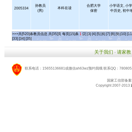
孙教员
合肥大学
小学语文, 小学
本科在读
2005334
(男)
保密
中历史, 初中
>>>共[520]条教员信息 共[35]页 每页[15]条
1
[2]
[3]
[4]
[5]
[6]
[7]
[8]
[9]
[10]
[11
[33]
[34]
[35]
关于我们
-
请家教
联系电话：15655136681或微信ah63wz预约我哦 联系QQ：780805
国家工信部备案
Copyright 2007-2013