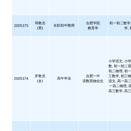
邓教员
合肥学院
初一初二数学,
在职初中教师
2005375
(男)
教育学
学,
小学语文, 小学
数, 初一初二英
初二物理, 初一
罗教员
合肥一中
三数学, 初三物
高中毕业
2005374
(女)
语数英物化生
语文, 高一高二
一高二物理, 
高三数学, 高三