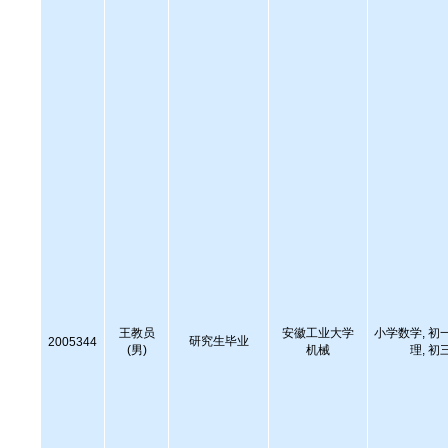
王教员
安徽工业大学
小学数学, 初
研究生毕业
2005344
(男)
机械
理, 初