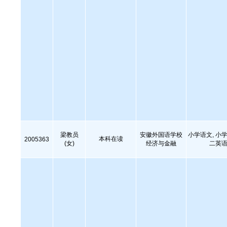
梁教员
安徽外国语学校
小学语文, 小学
本科在读
2005363
(女)
经济与金融
二英语