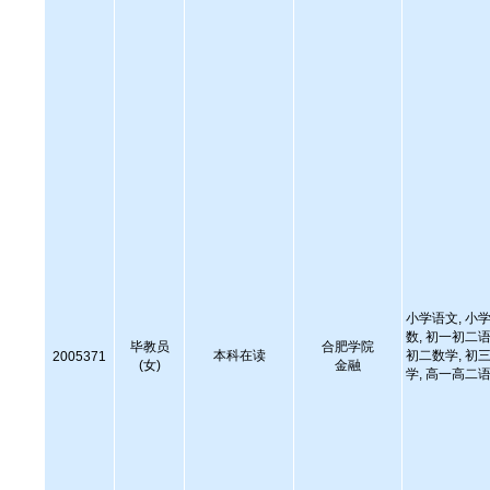
小学语文, 小学
数, 初一初二语
毕教员
合肥学院
本科在读
初二数学, 初三
2005371
(女)
金融
学, 高一高二语