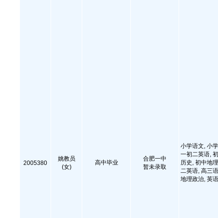
小学语文, 小学
一初二英语, 初
姚教员
合肥一中
高中毕业
历史, 初中地理
2005380
(女)
暂未录取
二英语, 高三语
地理政治, 英语