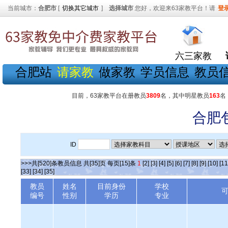
当前城市：
合肥市
[
切换其它城市
]
选择城市
您好，欢迎来63家教平台！请
登
六三家教
合肥站
请家教
做家教
学员信息
教员
目前，63家教平台在册教员
3809
名，其中明星教员
163
名
合肥
ID
>>>共[520]条教员信息 共[35]页 每页[15]条
1
[2]
[3]
[4]
[5]
[6]
[7]
[8]
[9]
[10]
[11
[33]
[34]
[35]
教员
姓名
目前身份
学校
编号
性别
学历
专业