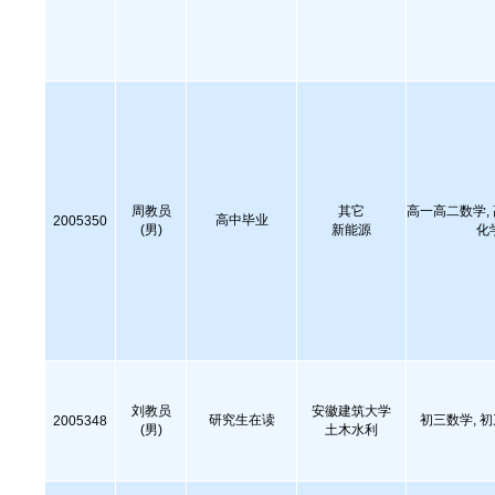
周教员
其它
高一高二数学,
高中毕业
2005350
(男)
新能源
化
刘教员
安徽建筑大学
研究生在读
初三数学, 
2005348
(男)
土木水利