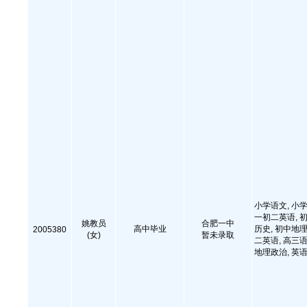
小学语文, 小学
一初二英语, 初
姚教员
合肥一中
高中毕业
历史, 初中地理
2005380
(女)
暂未录取
二英语, 高三语
地理政治, 英语