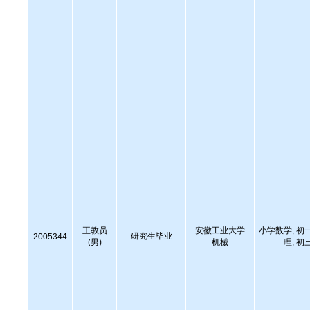
王教员
安徽工业大学
小学数学, 初
研究生毕业
2005344
(男)
机械
理, 初