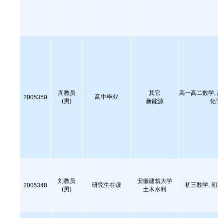
周教员
其它
高一高二数学,
高中毕业
2005350
(男)
新能源
化
刘教员
安徽建筑大学
研究生在读
初三数学, 
2005348
(男)
土木水利