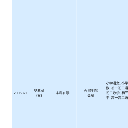
小学语文, 小学
数, 初一初二语
毕教员
合肥学院
本科在读
初二数学, 初三
2005371
(女)
金融
学, 高一高二语