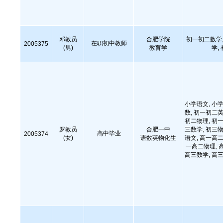
邓教员
合肥学院
初一初二数学,
在职初中教师
2005375
(男)
教育学
学,
小学语文, 小学
数, 初一初二英
初二物理, 初一
罗教员
合肥一中
三数学, 初三物
高中毕业
2005374
(女)
语数英物化生
语文, 高一高二
一高二物理, 
高三数学, 高三