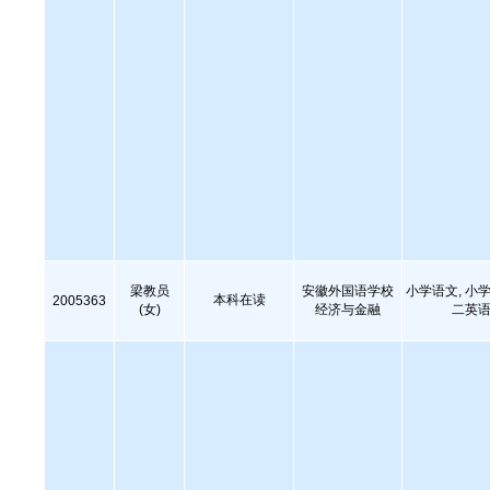
梁教员
安徽外国语学校
小学语文, 小学
本科在读
2005363
(女)
经济与金融
二英语