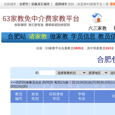
当前城市：
合肥市
[
切换其它城市
]
选择城市
您好，欢迎来63家教平台！请
登
六三家教
合肥站
请家教
做家教
学员信息
教员
目前，63家教平台在册教员
3809
名，其中明星教员
163
名
合肥
ID
>>>共[520]条教员信息 共[35]页 每页[15]条
1
[2]
[3]
[4]
[5]
[6]
[7]
[8]
[9]
[10]
[11
[33]
[34]
[35]
教员
姓名
目前身份
学校
编号
性别
学历
专业