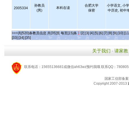
孙教员
合肥大学
小学语文, 小学
本科在读
2005334
(男)
保密
中历史, 初中
>>>共[520]条教员信息 共[35]页 每页[15]条
1
[2]
[3]
[4]
[5]
[6]
[7]
[8]
[9]
[10]
[11
[33]
[34]
[35]
关于我们
-
请家教
联系电话：15655136681或微信ah63wz预约我哦 联系QQ：780805
国家工信部备案
Copyright 2007-2013