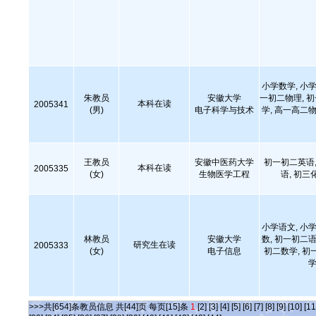
小学数学, 小学
朱教员
安徽大学
一初二物理, 
本科在读
2005341
(男)
电子科学与技术
学, 高一高二物
王教员
安徽中医药大学
初一初二英语,
本科在读
2005335
(女)
生物医学工程
语, 初三
小学语文, 小学
林教员
安徽大学
数, 初一初二语
研究生在读
2005333
(女)
电子信息
初二数学, 初
学
>>>共[654]条教员信息 共[44]页 每页[15]条
1
[2]
[3]
[4]
[5]
[6]
[7]
[8]
[9]
[10]
[11