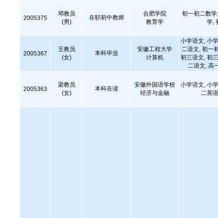
邓教员
合肥学院
初一初二数学,
在职初中教师
2005375
(男)
教育学
学,
小学语文, 小学
王教员
安徽工程大学
二语文, 初一
本科毕业
2005367
(女)
计算机
初三语文, 初三
二语文, 高
梁教员
安徽外国语学校
小学语文, 小学
本科在读
2005363
(女)
经济与金融
二英语