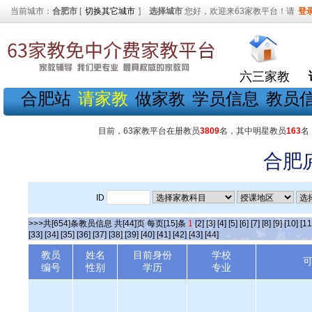
当前城市：
合肥市
[
切换其它城市
]
选择城市
您好，欢迎来63家教平台！请
登
六三家教
合肥站
请家教
做家教
学员信息
教员
目前，63家教平台在册教员
3809
名，其中明星教员
163
名
合肥
ID
>>>共[654]条教员信息 共[44]页 每页[15]条
1
[2]
[3]
[4]
[5]
[6]
[7]
[8]
[9]
[10]
[11
[33]
[34]
[35]
[36]
[37]
[38]
[39]
[40]
[41]
[42]
[43]
[44]
教员
姓名
目前身份
学校
编号
性别
学历
专业