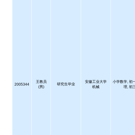
王教员
安徽工业大学
小学数学, 初
研究生毕业
2005344
(男)
机械
理, 初