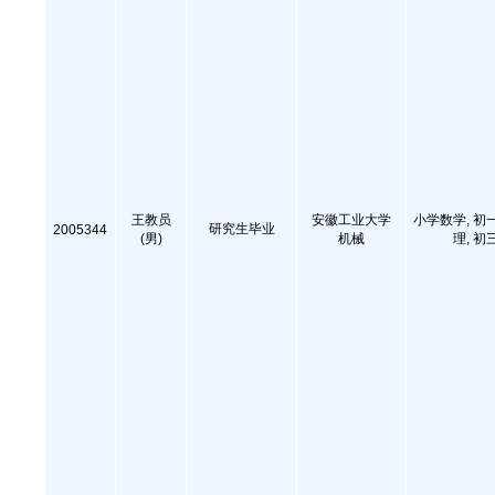
王教员
安徽工业大学
小学数学, 初
研究生毕业
2005344
(男)
机械
理, 初