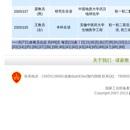
梁教员
中国地质大学武汉
研究生在读
初一初二
2005337
(男)
地球化学
王教员
安徽中医药大学
初一初二英语,
本科在读
2005335
(女)
生物医学工程
语, 初三
>>>共[731]条教员信息 共[49]页 每页[15]条
1
[2]
[3]
[4]
[5]
[6]
[7]
[8]
[9]
[10]
[11
[33]
[34]
[35]
[36]
[37]
[38]
[39]
[40]
[41]
[42]
[43]
[44]
[45]
[46]
[47]
[48]
[49]
关于我们
-
请家教
联系电话：15655136681或微信ah63wz预约我哦 联系QQ：780805
国家工信部备案
Copyright 2007-2013