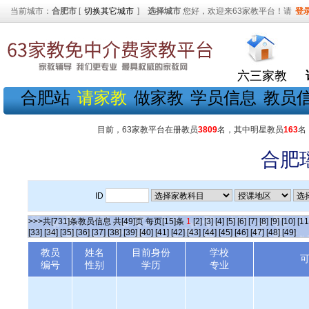
当前城市：
合肥市
[
切换其它城市
]
选择城市
您好，欢迎来63家教平台！请
登
六三家教
合肥站
请家教
做家教
学员信息
教员
目前，63家教平台在册教员
3809
名，其中明星教员
163
名
合肥
ID
>>>共[731]条教员信息 共[49]页 每页[15]条
1
[2]
[3]
[4]
[5]
[6]
[7]
[8]
[9]
[10]
[11
[33]
[34]
[35]
[36]
[37]
[38]
[39]
[40]
[41]
[42]
[43]
[44]
[45]
[46]
[47]
[48]
[49]
教员
姓名
目前身份
学校
编号
性别
学历
专业