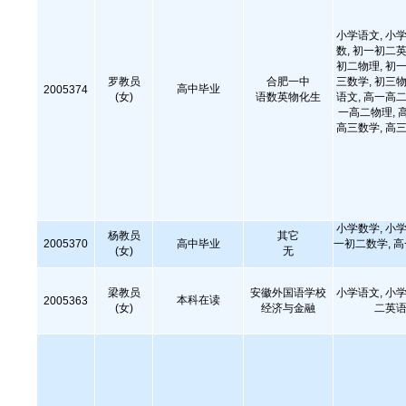
小学语文, 小学
数, 初一初二英
初二物理, 初一
罗教员
合肥一中
三数学, 初三物
高中毕业
2005374
(女)
语数英物化生
语文, 高一高二
一高二物理, 
高三数学, 高三
小学数学, 小学
杨教员
其它
2005370
高中毕业
一初二数学, 
(女)
无
梁教员
安徽外国语学校
小学语文, 小学
本科在读
2005363
(女)
经济与金融
二英语