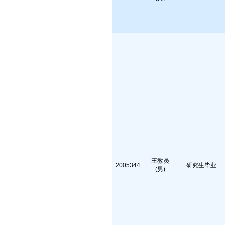
王教员
2005344
研究生毕业
(男)