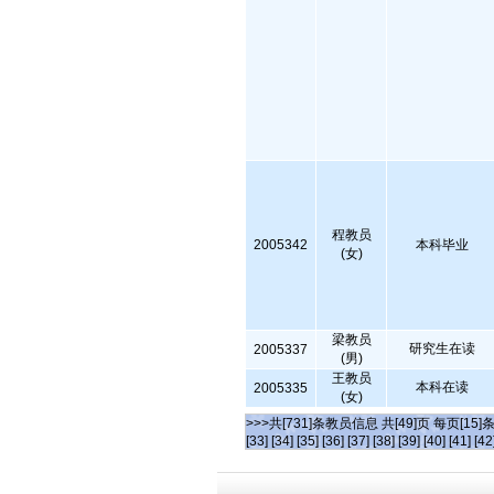
程教员
2005342
本科毕业
(女)
梁教员
研究生在读
2005337
(男)
王教员
本科在读
2005335
(女)
>>>共[731]条教员信息 共[49]页 每页[15]
[33]
[34]
[35]
[36]
[37]
[38]
[39]
[40]
[41]
[42