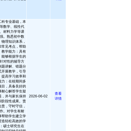
工科专业基础，本
等数学、线性代
、材料力学等课
强。熟悉初中数
、物理知识体系，
和常见考点，帮助
。教学能力：具有
，能够根据学生的
针对性的辅导方
例题讲解、错题分
式开展教学，引导
，提高学习效率和
能力：在校期间多
项目，具备良好的
够耐心解答学生疑
查看
题，并与家长保持
2026-06-02
详情
和阶段性成果。责
负责，守时守信，
作。对学生有耐
够帮助学生建立学
营造轻松高效的学
：硕士研究生在