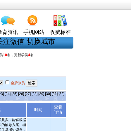
教育资讯
手机网站
收费标准
关注微信
切换城市
员
10
名，更新学员
4
名
金牌教员
23]
[24]
[25]
[26]
[27]
[28]
[29]
[30]
[31]
[32]
查看
述
时间
详情
识扎实，能够根据
性的辅导方案。辅
学生掌握知识点，