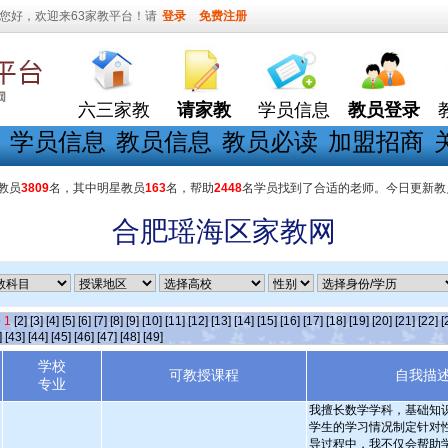
您好，欢迎来63家教平台！请
登录
免费注册
六三家教
请家教
学员信息
教员登录
学员信息
教员信息
教员必读
加盟招商
教员
3809
名，其中明星教员
163
名，帮助
2448
名学员找到了合适的老师。今日更新教
合肥瑶海区家教网
条
1
[2]
[3]
[4]
[5]
[6]
[7]
[8]
[9]
[10]
[11]
[12]
[13]
[14]
[15]
[16]
[17]
[18]
[19]
[20]
[21]
[22]
[
]
[43]
[44]
[45]
[46]
[47]
[48]
[49]
学校
可教授课程
自我描
专业
我擅长数学学科，基础知
学生的学习情况制定针对
导过程中，我不仅会帮助