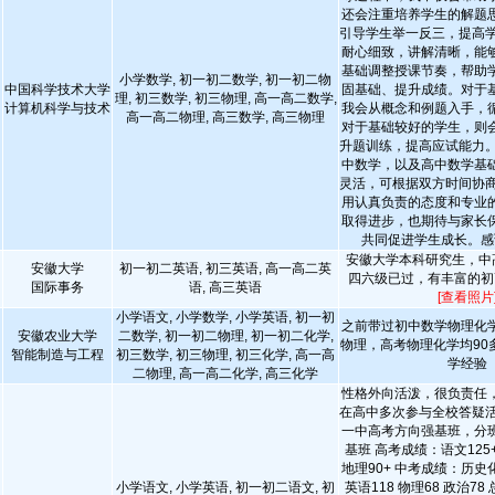
还会注重培养学生的解题
引导学生举一反三，提高学
耐心细致，讲解清晰，能
基础调整授课节奏，帮助
小学数学, 初一初二数学, 初一初二物
中国科学技术大学
固基础、提升成绩。对于
理, 初三数学, 初三物理, 高一高二数学,
计算机科学与技术
我会从概念和例题入手，
高一高二物理, 高三数学, 高三物理
对于基础较好的学生，则
升题训练，提高应试能力。
中数学，以及高中数学基
灵活，可根据双方时间协商
用认真负责的态度和专业
取得进步，也期待与家长
共同促进学生成长。感
安徽大学本科研究生，中高
安徽大学
初一初二英语, 初三英语, 高一高二英
四六级已过，有丰富的初
国际事务
语, 高三英语
[查看照片
小学语文, 小学数学, 小学英语, 初一初
之前带过初中数学物理化
安徽农业大学
二数学, 初一初二物理, 初一初二化学,
物理，高考物理化学均90
智能制造与工程
初三数学, 初三物理, 初三化学, 高一高
学经验
二物理, 高一高二化学, 高三化学
性格外向活泼，很负责任
在高中多次参与全校答疑活
一中高考方向强基班，分
基班 高考成绩：语文125+
地理90+ 中考成绩：历史化
小学语文, 小学英语, 初一初二语文, 初
英语118 物理68 政治78 