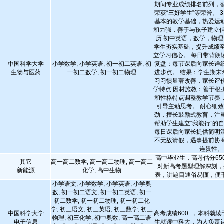
期间专业成绩排名前列，
荣获“三好学生”等荣誉。 3
基本的教学基础，热爱运
和力强，善于与孩子建立信
历 初中英语，数学，物理
学生夯实基础，提升成绩至
立学习信心。 每日带背朗
中国科学大学
小学数学, 小学英语, 初一初二英语, 初
复盘；每节课后向家长详
生物与医药
一初二数学, 初一初二物理
进步点。 结果：学生期末
习习惯显著改善，家长评价
学特点 因材施教：善于根
和性格特点调整教学节奏
引导主动思考。 耐心细
劲，擅长鼓励式教育，注
帮助学生建立“我能行”的
每日课后向家长提供简明
不无故请假，遇事提前协
连贯性。
高中毕业生，高考估分650
其它
高一高二数学, 高一高二物理, 高一高二
对新高考题型理解深刻，
新能源
化学, 高中生物
表，讲题目通俗易懂，便
小学语文, 小学数学, 小学英语, 小学奥
数, 初一初二语文, 初一初二英语, 初一
初二数学, 初一初二物理, 初一初二化
学, 初三语文, 初三英语, 初三数学, 初三
中国科学大学
高考成绩600+，本科就读
物理, 初三化学, 初中奥数, 高一高二语
电子信息
生就读中科大，为人负责