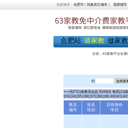
当前城市：
合肥市
[
切换其它城市
]
选择城市
合肥站
请家教
做家教
目前，63家教平台在册
ID
>>>共[731]条教员信息 共[49]页 每页[15]
[33]
[34]
[35]
[36]
[37]
[38]
[39]
[40]
[41]
[42
教员
姓名
目前身份
编号
性别
学历