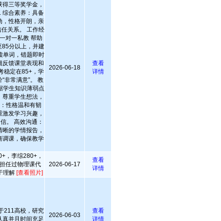
获得三等奖学金，
. 综合素养：具备
动，性格开朗，亲
任关系。 工作经
一对一私教 帮助
85分以上，并建
读单词，错题即时
细反馈课堂表现和
查看
2026-06-18
考稳定在85+，学
详情
“非常满意”。 教
据学生知识薄弱点
，尊重学生想法，
致：性格温和有韧
重激发学习兴趣，
自信。 高效沟通：
清晰的学情报告，
商调课，确保教学
+，李综280+，
查看
担任过物理课代
2026-06-17
详情
于理解
[查看照片]
于211高校，研究
查看
2026-06-03
认真并且时间充足
详情