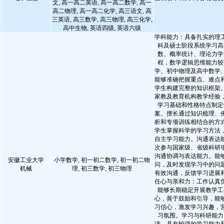
文, 高一高二英语, 高一高二数学, 高一
高二物理, 高一高二化学, 高三语文, 高
三英语, 高三数学, 高三物理, 高三化学,
高中生物, 英语四级, 英语六级
学科能力：具备扎实的理
科及硕士阶段系统学习高
数、概率统计、理论力学
程，数学逻辑思维能力较
学、初中物理及高中数学
能够准确把握重点、难点
学生构建完整的知识框架
家教及教育机构教学经验
学习基础和性格特点制定
案。擅长通过知识梳理、
析和专项训练相结合的方
学生掌握科学的学习方法
自主学习能力。沟通表达
次参与国家级、省级科研
沟通协调与表达能力。能
安徽工业大学
小学数学, 初一初二数学, 初一初二物
问，及时发现学习中的问
机械
理, 初三数学, 初三物理
有效沟通，反馈学习进展
任心与亲和力：工作认真
能够长期稳定开展教学工
心，善于鼓励和引导，能
习信心，激发学习兴趣，
习氛围。学习与科研能力