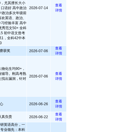
50，尤其擅长大小
查看
口语好 高中政治
2026-07-14
详情
中政治多次年级前
很喜欢英语、政治、
习经验丰富 高中
秀范文50+ 全科
5 初中语文曾考
第1，全科42中本
0
查看
赛获奖
2026-07-06
详情
,物化生均90+，
业辅导。刚高考熟
查看
2026-07-06
生找出漏洞，针对
详情
查看
心
2026-06-26
详情
查看
认真负责
2026-06-22
详情
：考研英语高分，一
. 专业领先：本科