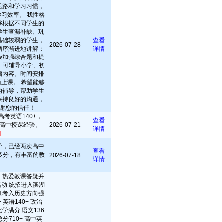
思路和学习习惯，
习效率。 我性格
够根据不同学生的
学生查漏补缺、巩
基础较弱的学生，
查看
2026-07-28
循序渐进地讲解；
详情
会加强综合题和提
 可辅导小学、初
础内容。时间安排
上课。 希望能够
的辅导，帮助学生
保持良好的沟通，
谢您的信任！
考英语140+，
查看
高中授课经验。
2026-07-21
详情
]
学，已经两次高中
查看
多分，有丰富的教
2026-07-18
详情
，热爱教课答疑并
动 统招进入滨湖
班考入历史方向强
 英语140+ 政治
学满分 语文136
总分710+ 高中英