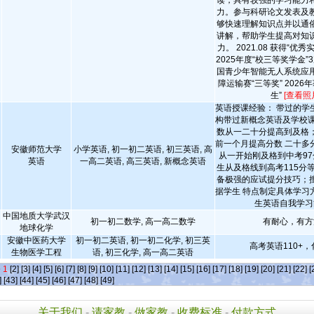
读，具有较强的学习能力
力。参与科研论文发表及
够快速理解知识点并以通
讲解，帮助学生提高对知
力。 2021.08 获得“优秀实
2025年度“校三等奖学金”3
国青少年智能无人系统应
障运输赛“三等奖” 2026
生”
[查看照
英语授课经验： 带过的学
构带过新概念英语及学校课
数从一二十分提高到及格
前一个月提高分数 二十多
安徽师范大学
小学英语, 初一初二英语, 初三英语, 高
从一开始刚及格到中考97
英语
一高二英语, 高三英语, 新概念英语
生从及格线到高考115分
备极强的应试提分技巧；
据学生 特点制定具体学习
生英语自我学习
中国地质大学武汉
初一初二数学, 高一高二数学
有耐心，有方
地球化学
安徽中医药大学
初一初二英语, 初一初二化学, 初三英
高考英语110+，
生物医学工程
语, 初三化学, 高一高二英语
条
1
[2]
[3]
[4]
[5]
[6]
[7]
[8]
[9]
[10]
[11]
[12]
[13]
[14]
[15]
[16]
[17]
[18]
[19]
[20]
[21]
[22]
[
]
[43]
[44]
[45]
[46]
[47]
[48]
[49]
关于我们
-
请家教
-
做家教
-
收费标准
-
付款方式