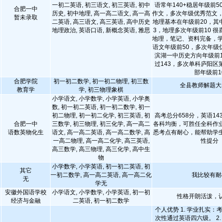
一初二英语, 初三语文, 初三英语, 初中
语常年140+稳居年级前
合肥一中
历史, 初中地理, 高一高二语文, 高一高
作文，多次年级优秀范文，
暂未录取
二英语, 高三语文, 高三英语, 高中历史
地理基本在年级前20，其
地理政治, 英语口语, 新概念英语, 雅思
3，地理多次年级前10 
地理，笔记、资料完备，学
语文年级前50，多次年级优
滨湖一中历史方向年级前1
过143，多次单科庐阳区
部年级前1
合肥学院
初一初二数学, 初一初二物理, 初三数
全县教师解题大
教育学
学, 初三物理象棋
小学语文, 小学数学, 小学英语, 小学奥
数, 初一初二英语, 初一初二数学, 初一
初二物理, 初一初二化学, 初三英语, 初
高考总分658分，英语143
合肥一中
三数学, 初三物理, 初三化学, 高一高二
各科均衡，可胜任全科作
语数英物化生
语文, 高一高二英语, 高一高二数学, 高
悉考点有耐心，能帮助学
一高二物理, 高一高二化学, 高三英语,
性提分
高三数学, 高三物理, 高三化学, 高中生
物
小学数学, 小学英语, 初一初二英语, 初
其它
一初二数学, 高一高二英语, 高一高二化
我比较有耐
无
学无
安徽外国语学校
小学语文, 小学数学, 小学英语, 初一初
性格开朗活泼，
经济与金融
二英语, 初一初二数学
个人优势 1. 学业扎实
次性通过英语四六级。 2