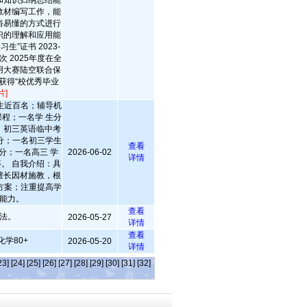
和知识归纳总结能
教材编写工作，能
俗易懂的方式进行
识的理解和应用能
习生”证书 2023-
次 2025年度在全
用大赛陆空联合保
年获得“校优秀毕业
片]
生近百名；辅导机
程；一名学 生分
；初三英语临中考
分；一名初三学生
查看
分；一名高三 学
2026-06-02
详情
等。 自我介绍：具
擅长因材施教，根
方案；注重提高学
能力。
查看
法。
2026-05-27
详情
查看
化学80+
2026-05-20
详情
23]
[24]
[25]
[26]
[27]
[28]
[29]
[30]
[31]
[32]