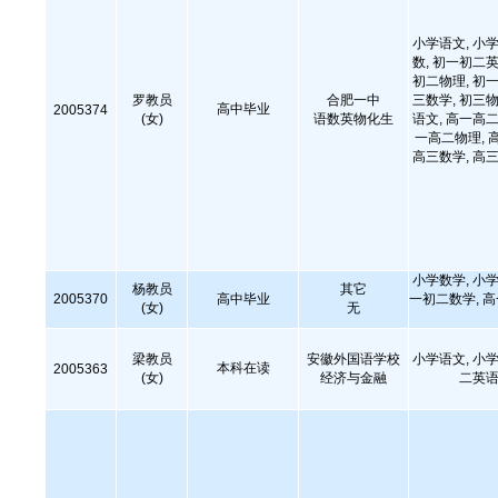
小学语文, 小学
数, 初一初二英
初二物理, 初一
罗教员
合肥一中
三数学, 初三物
高中毕业
2005374
(女)
语数英物化生
语文, 高一高二
一高二物理, 
高三数学, 高三
小学数学, 小学
杨教员
其它
2005370
高中毕业
一初二数学, 
(女)
无
梁教员
安徽外国语学校
小学语文, 小学
本科在读
2005363
(女)
经济与金融
二英语