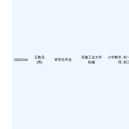
王教员
安徽工业大学
小学数学, 初
研究生毕业
2005344
(男)
机械
理, 初