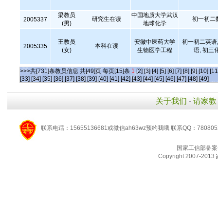
梁教员
中国地质大学武汉
研究生在读
初一初二
2005337
(男)
地球化学
王教员
安徽中医药大学
初一初二英语,
本科在读
2005335
(女)
生物医学工程
语, 初三
>>>共[731]条教员信息 共[49]页 每页[15]条
1
[2]
[3]
[4]
[5]
[6]
[7]
[8]
[9]
[10]
[11
[33]
[34]
[35]
[36]
[37]
[38]
[39]
[40]
[41]
[42]
[43]
[44]
[45]
[46]
[47]
[48]
[49]
关于我们
-
请家教
联系电话：15655136681或微信ah63wz预约我哦 联系QQ：780805
国家工信部备案
Copyright 2007-2013