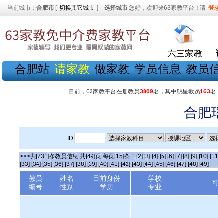
当前城市：
合肥市
[
切换其它城市
]
选择城市
您好，欢迎来63家教平台！请
登
六三家教
合肥站
请家教
做家教
学员信息
教员
目前，63家教平台在册教员
3809
名，其中明星教员
163
名
合肥
ID
>>>共[731]条教员信息 共[49]页 每页[15]条
1
[2]
[3]
[4]
[5]
[6]
[7]
[8]
[9]
[10]
[11
[33]
[34]
[35]
[36]
[37]
[38]
[39]
[40]
[41]
[42]
[43]
[44]
[45]
[46]
[47]
[48]
[49]
教员
姓名
目前身份
学校
编号
性别
学历
专业