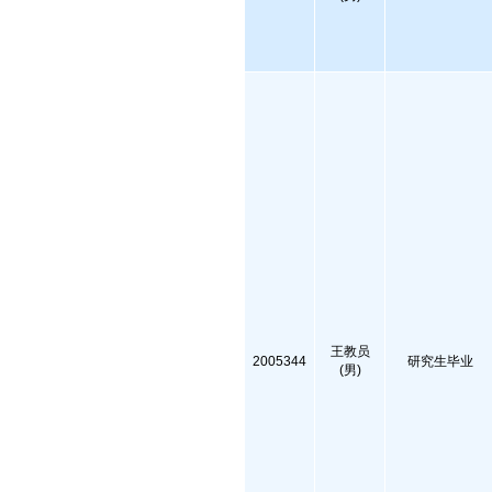
王教员
2005344
研究生毕业
(男)