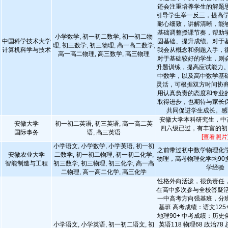
还会注重培养学生的解题
引导学生举一反三，提高学
耐心细致，讲解清晰，能
基础调整授课节奏，帮助
小学数学, 初一初二数学, 初一初二物
中国科学技术大学
固基础、提升成绩。对于
理, 初三数学, 初三物理, 高一高二数学,
计算机科学与技术
我会从概念和例题入手，
高一高二物理, 高三数学, 高三物理
对于基础较好的学生，则
升题训练，提高应试能力。
中数学，以及高中数学基
灵活，可根据双方时间协商
用认真负责的态度和专业
取得进步，也期待与家长
共同促进学生成长。感
安徽大学本科研究生，中高
安徽大学
初一初二英语, 初三英语, 高一高二英
四六级已过，有丰富的初
国际事务
语, 高三英语
[查看照片
小学语文, 小学数学, 小学英语, 初一初
之前带过初中数学物理化
安徽农业大学
二数学, 初一初二物理, 初一初二化学,
物理，高考物理化学均90
智能制造与工程
初三数学, 初三物理, 初三化学, 高一高
学经验
二物理, 高一高二化学, 高三化学
性格外向活泼，很负责任
在高中多次参与全校答疑活
一中高考方向强基班，分
基班 高考成绩：语文125+
地理90+ 中考成绩：历史化
小学语文, 小学英语, 初一初二语文, 初
英语118 物理68 政治78 