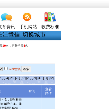
教育资讯
手机网站
收费标准
关注微信
切换城市
员
10
名，更新学员
4
名
金牌教员
23]
[24]
[25]
[26]
[27]
[28]
[29]
[30]
[31]
[32]
查看
述
时间
详情
识扎实，能够根据
性的辅导方案。辅
学生掌握知识点，