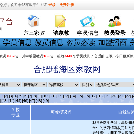
您好，欢迎来63家教平台！请
登录
免费注册
六三家教
请家教
学员信息
教员登录
学员信息
教员信息
教员必读
加盟招商
教员
3809
名，其中明星教员
163
名，帮助
2448
名学员找到了合适的老师。今日更新教
合肥瑶海区家教网
条
1
[2]
[3]
[4]
[5]
[6]
[7]
[8]
[9]
[10]
[11]
[12]
[13]
[14]
[15]
[16]
[17]
[18]
[19]
[20]
[21]
[22]
[
]
[43]
[44]
[45]
[46]
[47]
[48]
[49]
学校
可教授课程
自我描
专业
我擅长数学学科，基础知
学生的学习情况制定针对
导过程中，我不仅会帮助