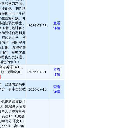
思路和学习习惯，
习效率。 我性格
够根据不同学生的
学生查漏补缺、巩
基础较弱的学生，
查看
2026-07-28
循序渐进地讲解；
详情
会加强综合题和提
 可辅导小学、初
础内容。时间安排
上课。 希望能够
的辅导，帮助学生
保持良好的沟通，
谢您的信任！
考英语140+，
查看
高中授课经验。
2026-07-21
详情
]
学，已经两次高中
查看
多分，有丰富的教
2026-07-18
详情
，热爱教课答疑并
动 统招进入滨湖
班考入历史方向强
 英语140+ 政治
学满分 语文136
总分710+ 高中英