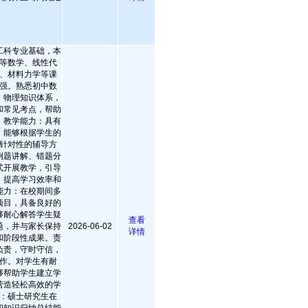
工科专业基础，本
等数学、线性代
、材料力学等课
强。熟悉初中数
、物理知识体系，
和常见考点，帮助
。教学能力：具有
，能够根据学生的
针对性的辅导方
例题讲解、错题分
式开展教学，引导
，提高学习效率和
能力：在校期间多
项目，具备良好的
够耐心解答学生疑
查看
题，并与家长保持
2026-06-02
详情
和阶段性成果。责
负责，守时守信，
作。对学生有耐
够帮助学生建立学
营造轻松高效的学
：硕士研究生在