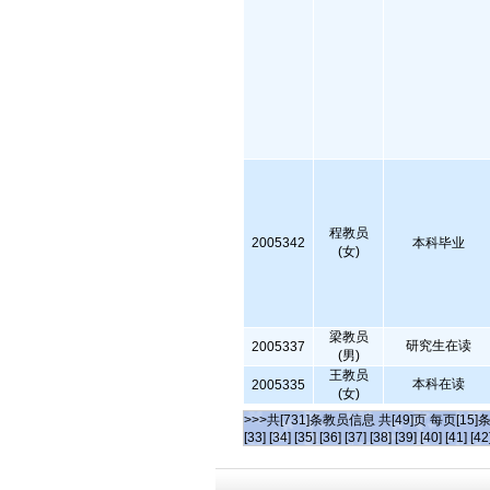
程教员
2005342
本科毕业
(女)
梁教员
研究生在读
2005337
(男)
王教员
本科在读
2005335
(女)
>>>共[731]条教员信息 共[49]页 每页[15]
[33]
[34]
[35]
[36]
[37]
[38]
[39]
[40]
[41]
[42