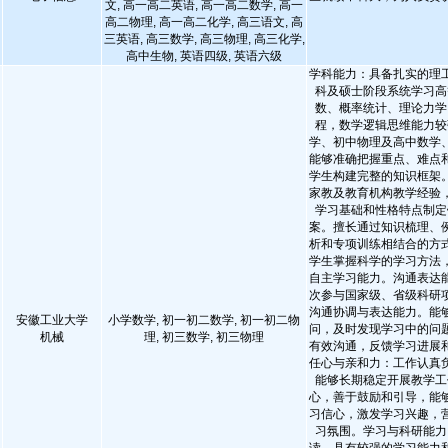
文, 高一高二英语, 高一高二数学, 高一
高二物理, 高一高二化学, 高三语文, 高
三英语, 高三数学, 高三物理, 高三化学,
高中生物, 英语四级, 英语六级
学科能力：具备扎实的理
科及硕士阶段系统学习高
数、概率统计、理论力学
程，数学逻辑思维能力较
学、初中物理及高中数学
能够准确把握重点、难点
学生构建完整的知识框架
家教及教育机构教学经验
学习基础和性格特点制定
案。擅长通过知识梳理、
析和专项训练相结合的方
学生掌握科学的学习方法
自主学习能力。沟通表达
次参与国家级、省级科研
沟通协调与表达能力。能
安徽工业大学
小学数学, 初一初二数学, 初一初二物
问，及时发现学习中的问
机械
理, 初三数学, 初三物理
有效沟通，反馈学习进展
任心与亲和力：工作认真
能够长期稳定开展教学工
心，善于鼓励和引导，能
习信心，激发学习兴趣，
习氛围。学习与科研能力