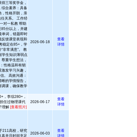
获得三等奖学金，
. 综合素养：具备
动，性格开朗，亲
任关系。 工作经
一对一私教 帮助
85分以上，并建
读单词，错题即时
细反馈课堂表现和
查看
2026-06-18
考稳定在85+，学
详情
“非常满意”。 教
据学生知识薄弱点
，尊重学生想法，
致：性格温和有韧
重激发学习兴趣，
自信。 高效沟通：
清晰的学情报告，
商调课，确保教学
+，李综280+，
查看
担任过物理课代
2026-06-17
详情
于理解
[查看照片]
于211高校，研究
查看
2026-06-03
认真并且时间充足
详情