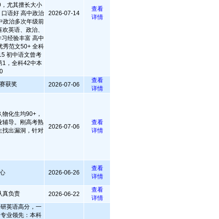
50，尤其擅长大小
查看
口语好 高中政治
2026-07-14
详情
中政治多次年级前
很喜欢英语、政治、
习经验丰富 高中
秀范文50+ 全科
5 初中语文曾考
第1，全科42中本
0
查看
赛获奖
2026-07-06
详情
,物化生均90+，
业辅导。刚高考熟
查看
2026-07-06
生找出漏洞，针对
详情
查看
心
2026-06-26
详情
查看
认真负责
2026-06-22
详情
：考研英语高分，一
. 专业领先：本科