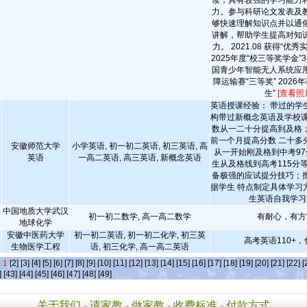
读，具有较强的学习能力
力。参与科研论文发表及
够快速理解知识点并以通
讲解，帮助学生提高对知
力。 2021.08 获得“优秀实
2025年度“校三等奖学金”3
国青少年智能无人系统应
障运输赛“三等奖” 2026
生”
[查看照
英语授课经验： 带过的学
构带过新概念英语及学校课
数从一二十分提高到及格
前一个月提高分数 二十多
安徽师范大学
小学英语, 初一初二英语, 初三英语, 高
从一开始刚及格到中考97
英语
一高二英语, 高三英语, 新概念英语
生从及格线到高考115分
备极强的应试提分技巧；
据学生 特点制定具体学习
生英语自我学习
中国地质大学武汉
初一初二数学, 高一高二数学
有耐心，有方
地球化学
安徽中医药大学
初一初二英语, 初一初二化学, 初三英
高考英语110+，
生物医学工程
语, 初三化学, 高一高二英语
条
1
[2]
[3]
[4]
[5]
[6]
[7]
[8]
[9]
[10]
[11]
[12]
[13]
[14]
[15]
[16]
[17]
[18]
[19]
[20]
[21]
[22]
[
]
[43]
[44]
[45]
[46]
[47]
[48]
[49]
关于我们
-
请家教
-
做家教
-
收费标准
-
付款方式