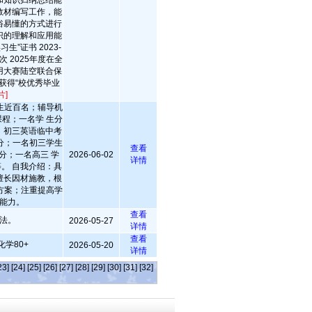
和知识归纳总结能
教材编写工作，能
俗易懂的方式进行
识的理解和应用能
习生”证书 2023-
次 2025年度在全
用大赛陆空联合保
年获得“校优秀毕业
片]
生近百名；辅导机
程；一名学 生分
；初三英语临中考
分；一名初三学生
查看
分；一名高三 学
2026-06-02
详情
等。 自我介绍：具
擅长因材施教，根
方案；注重提高学
能力。
查看
法。
2026-05-27
详情
查看
化学80+
2026-05-20
详情
23]
[24]
[25]
[26]
[27]
[28]
[29]
[30]
[31]
[32]