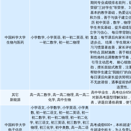
期间专业成绩排名前列，
荣获“三好学生”等荣誉。 3
基本的教学基础，热爱运
和力强，善于与孩子建立信
历 初中英语，数学，物理
学生夯实基础，提升成绩至
立学习信心。 每日带背朗
中国科学大学
小学数学, 小学英语, 初一初二英语, 初
复盘；每节课后向家长详
生物与医药
一初二数学, 初一初二物理
进步点。 结果：学生期末
习习惯显著改善，家长评价
学特点 因材施教：善于根
和性格特点调整教学节奏
引导主动思考。 耐心细
劲，擅长鼓励式教育，注
帮助学生建立“我能行”的
每日课后向家长提供简明
不无故请假，遇事提前协
连贯性。
高中毕业生，高考估分650
其它
高一高二数学, 高一高二物理, 高一高二
对新高考题型理解深刻，
新能源
化学, 高中生物
表，讲题目通俗易懂，便
小学语文, 小学数学, 小学英语, 小学奥
数, 初一初二语文, 初一初二英语, 初一
初二数学, 初一初二物理, 初一初二化
学, 初三语文, 初三英语, 初三数学, 初三
中国科学大学
高考成绩600+，本科就读
物理, 初三化学, 初中奥数, 高一高二语
电子信息
生就读中科大，为人负责