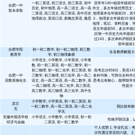
一初二英语, 初三语文, 初三英语, 初中
语常年140+稳居年级前
合肥一中
历史, 初中地理, 高一高二语文, 高一高
作文，多次年级优秀范文，
暂未录取
二英语, 高三语文, 高三英语, 高中历史
地理基本在年级前20，其
地理政治, 英语口语, 新概念英语, 雅思
3，地理多次年级前10 
地理，笔记、资料完备，学
语文年级前50，多次年级优
滨湖一中历史方向年级前1
过143，多次单科庐阳区
部年级前1
合肥学院
初一初二数学, 初一初二物理, 初三数
全县教师解题大
教育学
学, 初三物理象棋
小学语文, 小学数学, 小学英语, 小学奥
数, 初一初二英语, 初一初二数学, 初一
初二物理, 初一初二化学, 初三英语, 初
高考总分658分，英语143
合肥一中
三数学, 初三物理, 初三化学, 高一高二
各科均衡，可胜任全科作
语数英物化生
语文, 高一高二英语, 高一高二数学, 高
悉考点有耐心，能帮助学
一高二物理, 高一高二化学, 高三英语,
性提分
高三数学, 高三物理, 高三化学, 高中生
物
小学数学, 小学英语, 初一初二英语, 初
其它
一初二数学, 高一高二英语, 高一高二化
我比较有耐
无
学无
安徽外国语学校
小学语文, 小学数学, 小学英语, 初一初
性格开朗活泼，
经济与金融
二英语, 初一初二数学
个人优势 1. 学业扎实
次性通过英语四六级。 2