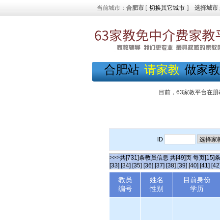
当前城市：
合肥市
[
切换其它城市
]
选择城市
合肥站
请家教
做家教
目前，63家教平台在册
ID
>>>共[731]条教员信息 共[49]页 每页[15]
[33]
[34]
[35]
[36]
[37]
[38]
[39]
[40]
[41]
[42
教员
姓名
目前身份
编号
性别
学历