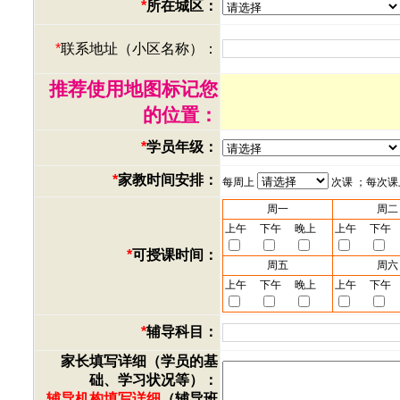
*
所在城区：
*
联系地址（小区名称）：
推荐使用地图标记您
的位置：
*
学员年级：
*
家教时间安排：
每周上
次课 ；每次
周一
周二
上午
下午
晚上
上午
下午
*
可授课时间：
周五
周六
上午
下午
晚上
上午
下午
*
辅导科目：
家长填写详细（学员的基
础、学习状况等）：
辅导机构填写详细
（辅导班