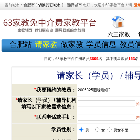
当前城市：
合肥市
[
切换其它城市
]
选择城市
您好，欢迎来63家教平台！请
登
六三家教
合肥站
请家教
做家教
学员信息
教员
目前，63家教平台在册教员
3809
名，其中明星教员
163
名
请家长（学员） / 
*
我要预约的教员：
2005325闄堟暀鍛?
*
请家长（学员） / 辅导机构
如
填写以下家教需求信息：
*
联系电话或手机：
您
学员性别：
男
女
男女不限