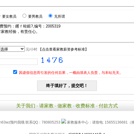
要女教员
要男教员
无所谓
元/小时
【
点击查看家教薪资参考标准
】
因虚假信息而引发的任何后果，一概由填表人负责，与本站无关。
关于我们
-
请家教
-
做家教
-
收费标准
-
付款方式
h63wz预约我哦 联系QQ：780805253
家教服务中心：请致电: 15655136681（