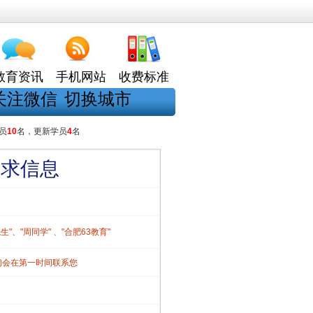
教育资讯
手机网站
收费标准
关注微信
切换城市
员
10
名，更新学员
4
名
需求信息
、"周同学" 、"合肥63教育"
们会在第一时间联系您