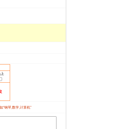
晚上
议
如“钢琴,数学,计算机”