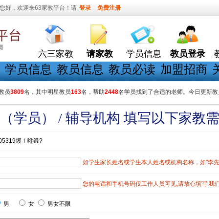
您好，欢迎来63家教平台！请
登录
免费注册
六三家教
请家教
学员信息
教员登录
学员信息
教员信息
教员必读
加盟招商
教员
3809
名，其中明星教员
163
名，帮助
2448
名学员找到了合适的老师。今日更新教
（学员） / 辅导机构 填写以下家教
05319钁ｆ暀鍛?
如学生家长姓名或学生本人姓名或机构名称，如"李先生"
您的电话和手机号码仅工作人员可见,请放心填写,我
男
女
男女不限