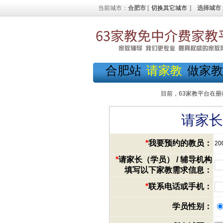
当前城市：
合肥市
[
切换其它城市
]
选择城市
合肥站
请家教
做家教
目前，63家教平台在册
请家长
*
我要预约的教员：
20
*
请家长（学员） / 辅导机构
填写以下家教需求信息：
*
联系电话或手机：
学员性别：