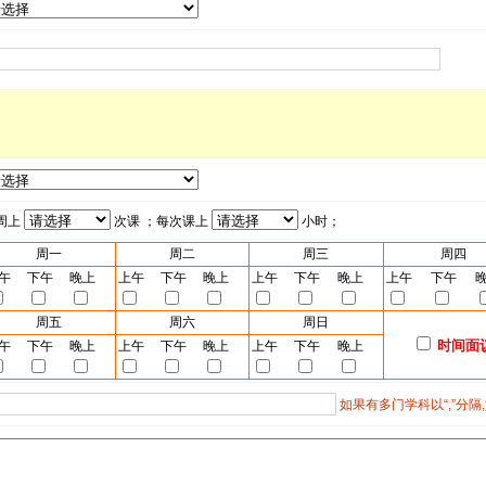
周上
次课 ；每次课上
小时；
周一
周二
周三
周四
午
下午
晚上
上午
下午
晚上
上午
下午
晚上
上午
下午
周五
周六
周日
时间面
午
下午
晚上
上午
下午
晚上
上午
下午
晚上
如果有多门学科以“,”分隔,