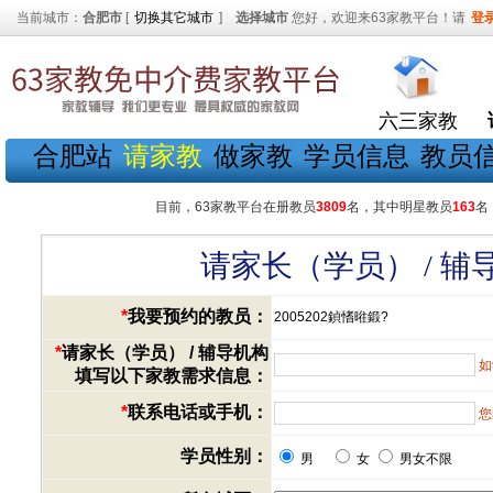
当前城市：
合肥市
[
切换其它城市
]
选择城市
您好，欢迎来63家教平台！请
登
六三家教
合肥站
请家教
做家教
学员信息
教员
目前，63家教平台在册教员
3809
名，其中明星教员
163
名
请家长（学员） / 
*
我要预约的教员：
2005202鍞愭暀鍛?
*
请家长（学员） / 辅导机构
如
填写以下家教需求信息：
*
联系电话或手机：
您
学员性别：
男
女
男女不限