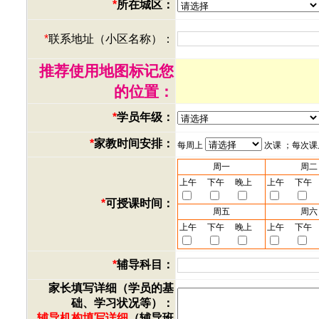
*
所在城区：
*
联系地址（小区名称）：
推荐使用地图标记您
的位置：
*
学员年级：
*
家教时间安排：
每周上
次课 ；每次
周一
周二
上午
下午
晚上
上午
下午
*
可授课时间：
周五
周六
上午
下午
晚上
上午
下午
*
辅导科目：
家长填写详细（学员的基
础、学习状况等）：
辅导机构填写详细
（辅导班