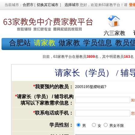
当前城市：
合肥市
[
切换其它城市
]
选择城市
您好，欢迎来63家教平台！请
登
六三家教
合肥站
请家教
做家教
学员信息
教员
目前，63家教平台在册教员
3809
名，其中明星教员
163
名
请家长（学员） / 
*
我要预约的教员：
2005195鐜嬫暀鍛?
*
请家长（学员） / 辅导机构
如
填写以下家教需求信息：
*
联系电话或手机：
您
学员性别：
男
女
男女不限