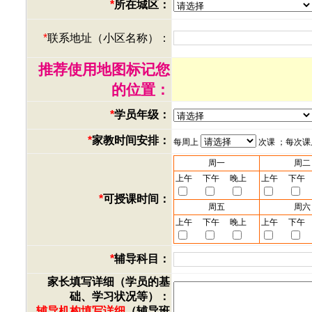
*
所在城区：
*
联系地址（小区名称）：
推荐使用地图标记您
的位置：
*
学员年级：
*
家教时间安排：
每周上
次课 ；每次
周一
周二
上午
下午
晚上
上午
下午
*
可授课时间：
周五
周六
上午
下午
晚上
上午
下午
*
辅导科目：
家长填写详细（学员的基
础、学习状况等）：
辅导机构填写详细
（辅导班