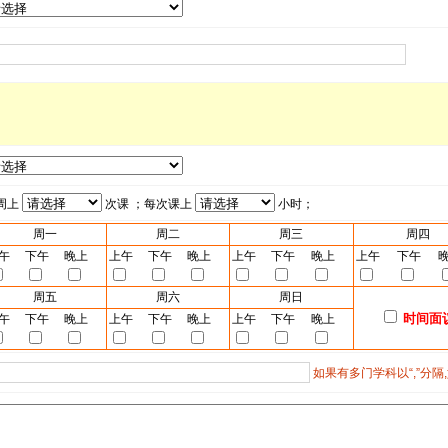
周上
次课 ；每次课上
小时；
周一
周二
周三
周四
午
下午
晚上
上午
下午
晚上
上午
下午
晚上
上午
下午
周五
周六
周日
时间面
午
下午
晚上
上午
下午
晚上
上午
下午
晚上
如果有多门学科以“,”分隔,