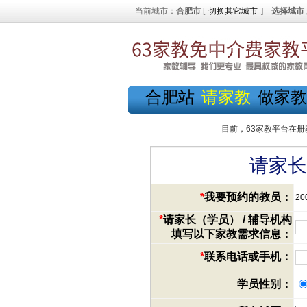
当前城市：
合肥市
[
切换其它城市
]
选择城市
合肥站
请家教
做家教
目前，63家教平台在册
请家长
*
我要预约的教员：
20
*
请家长（学员） / 辅导机构
填写以下家教需求信息：
*
联系电话或手机：
学员性别：