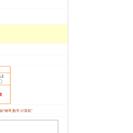
晚上
议
如“钢琴,数学,计算机”