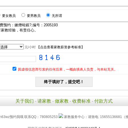
要女教员
要男教员
无所谓
元/小时
【
点击查看家教薪资参考标准
】
因虚假信息而引发的任何后果，一概由填表人负责，与本站无关。
关于我们
-
请家教
-
做家教
-
收费标准
-
付款方式
h63wz预约我哦 联系QQ：780805253
家教服务中心：请致电: 15655136681（