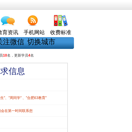
教育资讯
手机网站
收费标准
关注微信
切换城市
员
10
名，更新学员
4
名
需求信息
、"周同学" 、"合肥63教育"
们会在第一时间联系您