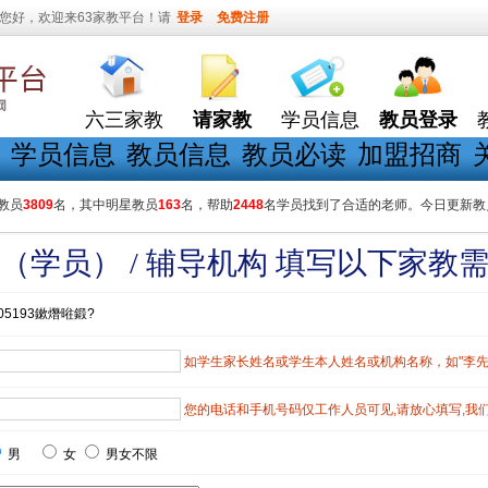
您好，欢迎来63家教平台！请
登录
免费注册
六三家教
请家教
学员信息
教员登录
学员信息
教员信息
教员必读
加盟招商
教员
3809
名，其中明星教员
163
名，帮助
2448
名学员找到了合适的老师。今日更新教
（学员） / 辅导机构 填写以下家教
05193鏉熸暀鍛?
如学生家长姓名或学生本人姓名或机构名称，如"李先生"
您的电话和手机号码仅工作人员可见,请放心填写,我
男
女
男女不限