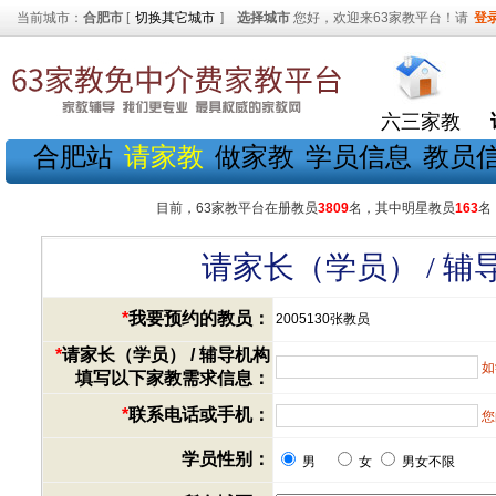
当前城市：
合肥市
[
切换其它城市
]
选择城市
您好，欢迎来63家教平台！请
登
六三家教
合肥站
请家教
做家教
学员信息
教员
目前，63家教平台在册教员
3809
名，其中明星教员
163
名
请家长（学员） / 
*
我要预约的教员：
2005130张教员
*
请家长（学员） / 辅导机构
如
填写以下家教需求信息：
*
联系电话或手机：
您
学员性别：
男
女
男女不限