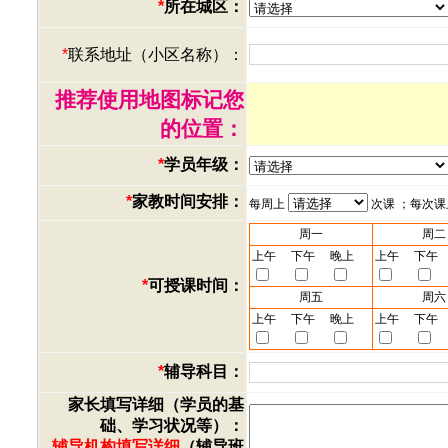
*
所在城区：
*
联系地址（小区名称）：
推荐使用地图标记您
的位置：
*
学员年级：
*
家教时间安排：
每周上
次课 ；每次
周一
周二
上午
下午
晚上
上午
下午
*
可授课时间：
周五
周六
上午
下午
晚上
上午
下午
*
辅导科目：
家长填写详细（学员的基
础、学习状况等）：
辅导机构填写详细
（辅导班