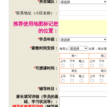
*
所在城区：
*
联系地址（小区名称）：
推荐使用地图标记您
的位置：
*
学员年级：
*
家教时间安排：
每周上
次课 ；每次
周一
周二
上午
下午
晚上
上午
下午
*
可授课时间：
周五
周六
上午
下午
晚上
上午
下午
*
辅导科目：
家长填写详细（学员的基
础、学习状况等）：
辅导机构填写详细
（辅导班