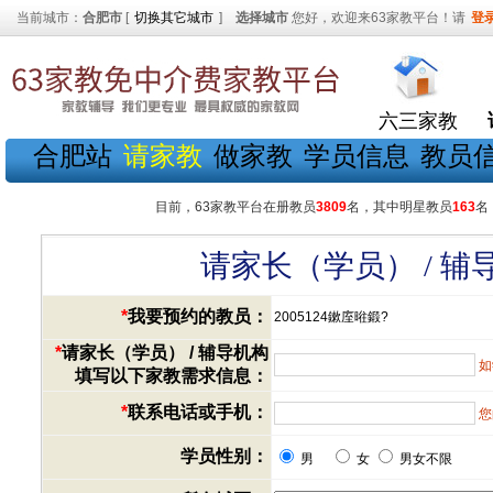
当前城市：
合肥市
[
切换其它城市
]
选择城市
您好，欢迎来63家教平台！请
登
六三家教
合肥站
请家教
做家教
学员信息
教员
目前，63家教平台在册教员
3809
名，其中明星教员
163
名
请家长（学员） / 
*
我要预约的教员：
2005124鏉庢暀鍛?
*
请家长（学员） / 辅导机构
如
填写以下家教需求信息：
*
联系电话或手机：
您
学员性别：
男
女
男女不限