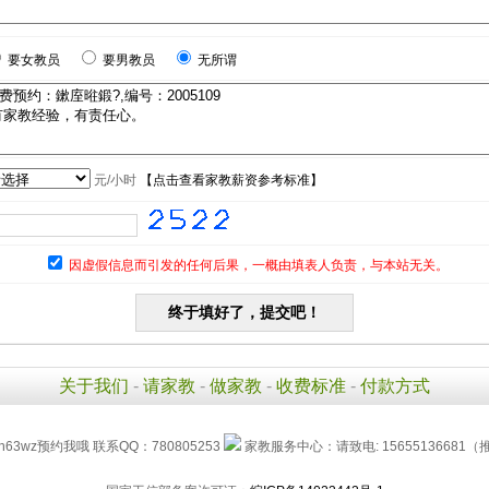
要女教员
要男教员
无所谓
元/小时
【
点击查看家教薪资参考标准
】
因虚假信息而引发的任何后果，一概由填表人负责，与本站无关。
关于我们
-
请家教
-
做家教
-
收费标准
-
付款方式
h63wz预约我哦 联系QQ：780805253
家教服务中心：请致电: 15655136681（