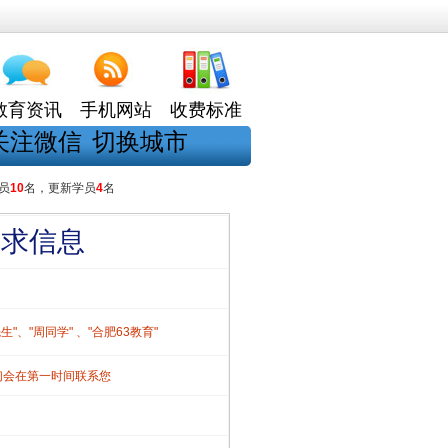
教育资讯
手机网站
收费标准
关注微信
切换城市
员
10
名，更新学员
4
名
需求信息
、"周同学" 、"合肥63教育"
们会在第一时间联系您