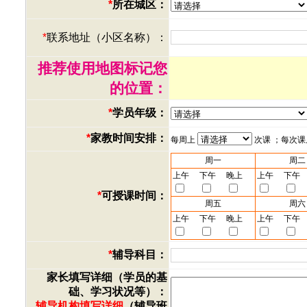
*
所在城区：
*
联系地址（小区名称）：
推荐使用地图标记您
的位置：
*
学员年级：
*
家教时间安排：
每周上
次课 ；每次
周一
周二
上午
下午
晚上
上午
下午
*
可授课时间：
周五
周六
上午
下午
晚上
上午
下午
*
辅导科目：
家长填写详细（学员的基
础、学习状况等）：
辅导机构填写详细
（辅导班