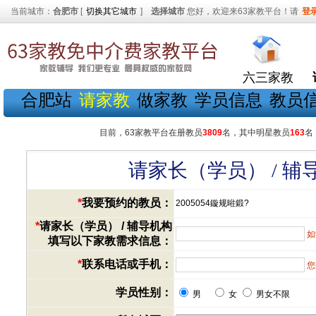
当前城市：
合肥市
[
切换其它城市
]
选择城市
您好，欢迎来63家教平台！请
登
六三家教
合肥站
请家教
做家教
学员信息
教员
目前，63家教平台在册教员
3809
名，其中明星教员
163
名
请家长（学员） / 
*
我要预约的教员：
2005054鏇规暀鍛?
*
请家长（学员） / 辅导机构
如
填写以下家教需求信息：
*
联系电话或手机：
您
学员性别：
男
女
男女不限