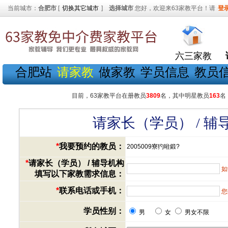
当前城市：
合肥市
[
切换其它城市
]
选择城市
您好，欢迎来63家教平台！请
登
六三家教
合肥站
请家教
做家教
学员信息
教员
目前，63家教平台在册教员
3809
名，其中明星教员
163
名
请家长（学员） / 
*
我要预约的教员：
2005009寮犳暀鍛?
*
请家长（学员） / 辅导机构
如
填写以下家教需求信息：
*
联系电话或手机：
您
学员性别：
男
女
男女不限