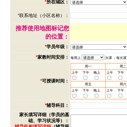
*
所在城区：
*
联系地址（小区名称）：
推荐使用地图标记您
的位置：
*
学员年级：
*
家教时间安排：
每周上
次课 ；每次
周一
周二
上午
下午
晚上
上午
下午
*
可授课时间：
周五
周六
上午
下午
晚上
上午
下午
*
辅导科目：
家长填写详细（学员的基
础、学习状况等）：
辅导机构填写详细
（辅导班