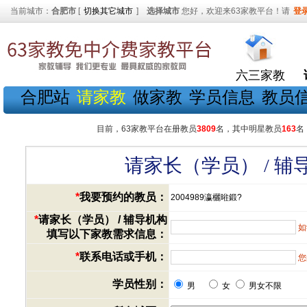
当前城市：
合肥市
[
切换其它城市
]
选择城市
您好，欢迎来63家教平台！请
登
六三家教
合肥站
请家教
做家教
学员信息
教员
目前，63家教平台在册教员
3809
名，其中明星教员
163
名
请家长（学员） / 
*
我要预约的教员：
2004989瀛欐暀鍛?
*
请家长（学员） / 辅导机构
如
填写以下家教需求信息：
*
联系电话或手机：
您
学员性别：
男
女
男女不限