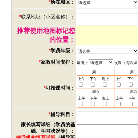
*
所在城区：
*
联系地址（小区名称）：
推荐使用地图标记您
的位置：
*
学员年级：
*
家教时间安排：
每周上
次课 ；每次
周一
周二
上午
下午
晚上
上午
下午
*
可授课时间：
周五
周六
上午
下午
晚上
上午
下午
*
辅导科目：
家长填写详细（学员的基
础、学习状况等）：
辅导机构填写详细
（辅导班