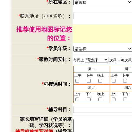
*
所在城区：
*
联系地址（小区名称）：
推荐使用地图标记您
的位置：
*
学员年级：
*
家教时间安排：
每周上
次课 ；每次
周一
周二
上午
下午
晚上
上午
下午
*
可授课时间：
周五
周六
上午
下午
晚上
上午
下午
*
辅导科目：
家长填写详细（学员的基
础、学习状况等）：
辅导机构填写详细
（辅导班