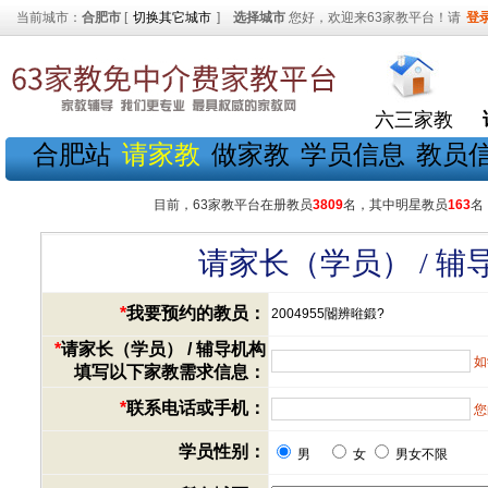
当前城市：
合肥市
[
切换其它城市
]
选择城市
您好，欢迎来63家教平台！请
登
六三家教
合肥站
请家教
做家教
学员信息
教员
目前，63家教平台在册教员
3809
名，其中明星教员
163
名
请家长（学员） / 
*
我要预约的教员：
2004955閽辨暀鍛?
*
请家长（学员） / 辅导机构
如
填写以下家教需求信息：
*
联系电话或手机：
您
学员性别：
男
女
男女不限