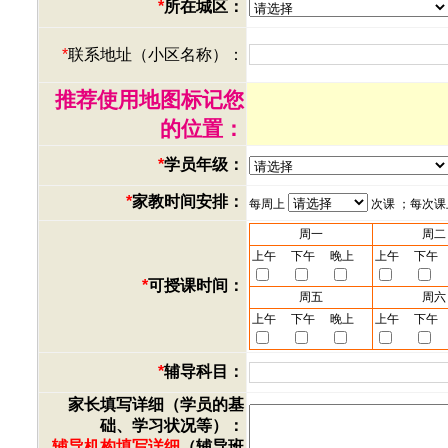
*
所在城区：
*
联系地址（小区名称）：
推荐使用地图标记您
的位置：
*
学员年级：
*
家教时间安排：
每周上
次课 ；每次
周一
周二
上午
下午
晚上
上午
下午
*
可授课时间：
周五
周六
上午
下午
晚上
上午
下午
*
辅导科目：
家长填写详细（学员的基
础、学习状况等）：
辅导机构填写详细
（辅导班