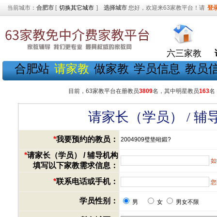
当前城市：
合肥市
[
切换其它城市
]
选择城市
您好，欢迎来63家教平台！请
登
六三家教
合肥站
请家教
做家教
学员信息
教员
目前，63家教平台在册教员
3809
名，其中明星教员
163
名
请家长（学员） / 
*
我要预约的教员：
2004909璧垫暀鍛?
*
请家长（学员） / 辅导机构
如
填写以下家教需求信息：
*
联系电话或手机：
您
学员性别：
男
女
男女不限