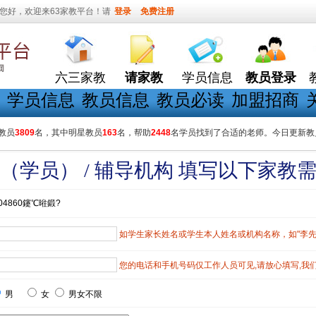
您好，欢迎来63家教平台！请
登录
免费注册
六三家教
请家教
学员信息
教员登录
学员信息
教员信息
教员必读
加盟招商
教员
3809
名，其中明星教员
163
名，帮助
2448
名学员找到了合适的老师。今日更新教
（学员） / 辅导机构 填写以下家教
04860鑳℃暀鍛?
如学生家长姓名或学生本人姓名或机构名称，如"李先生"
您的电话和手机号码仅工作人员可见,请放心填写,我
男
女
男女不限