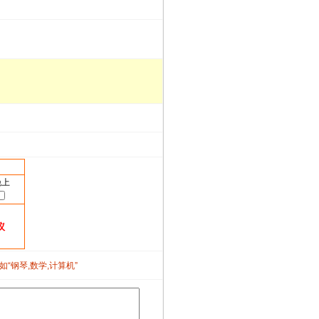
晚上
议
如“钢琴,数学,计算机”