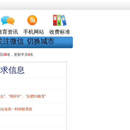
教育资讯
手机网站
收费标准
关注微信
切换城市
员
10
名，更新学员
4
名
需求信息
、"周同学" 、"合肥63教育"
们会在第一时间联系您