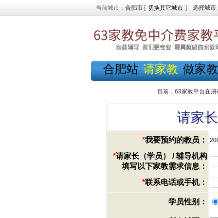
当前城市：
合肥市
[
切换其它城市
]
选择城市
合肥站
请家教
做家教
目前，63家教平台在册
请家长
*
我要预约的教员：
20
*
请家长（学员） / 辅导机构
填写以下家教需求信息：
*
联系电话或手机：
学员性别：