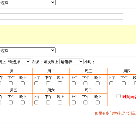
周上
次课 ；每次课上
小时；
周一
周二
周三
周四
午
下午
晚上
上午
下午
晚上
上午
下午
晚上
上午
下午
周五
周六
周日
时间面
午
下午
晚上
上午
下午
晚上
上午
下午
晚上
如果有多门学科以“,”分隔,