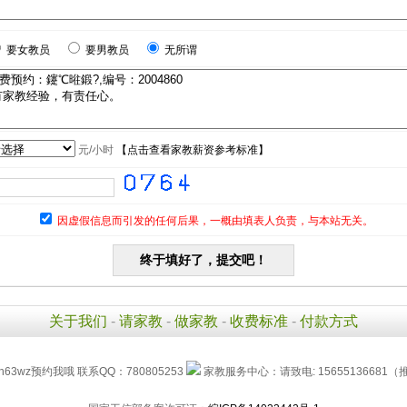
要女教员
要男教员
无所谓
元/小时
【
点击查看家教薪资参考标准
】
因虚假信息而引发的任何后果，一概由填表人负责，与本站无关。
关于我们
-
请家教
-
做家教
-
收费标准
-
付款方式
h63wz预约我哦 联系QQ：780805253
家教服务中心：请致电: 15655136681（