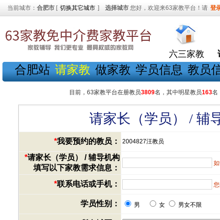
当前城市：
合肥市
[
切换其它城市
]
选择城市
您好，欢迎来63家教平台！请
登
六三家教
合肥站
请家教
做家教
学员信息
教员
目前，63家教平台在册教员
3809
名，其中明星教员
163
名
请家长（学员） / 
*
我要预约的教员：
2004827汪教员
*
请家长（学员） / 辅导机构
如
填写以下家教需求信息：
*
联系电话或手机：
您
学员性别：
男
女
男女不限