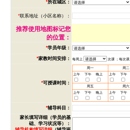
*
所在城区：
*
联系地址（小区名称）：
推荐使用地图标记您
的位置：
*
学员年级：
*
家教时间安排：
每周上
次课 ；每次
周一
周二
上午
下午
晚上
上午
下午
*
可授课时间：
周五
周六
上午
下午
晚上
上午
下午
*
辅导科目：
家长填写详细（学员的基
础、学习状况等）：
辅导机构填写详细
（辅导班