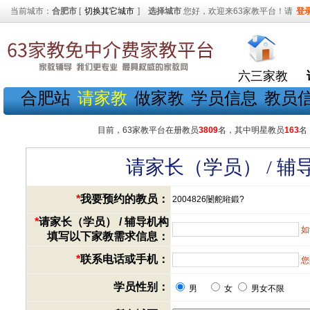
当前城市：
合肥市
[
切换其它城市
]
选择城市
您好，欢迎来63家教平台！请
登
六三家教
合肥站
请家教
做家教
学员信息
教员
目前，63家教平台在册教员
3809
名，其中明星教员
163
名
请家长（学员） / 
*
我要预约的教员：
2004826闄舵暀鍛?
*
请家长（学员） / 辅导机构
如
填写以下家教需求信息：
*
联系电话或手机：
您
学员性别：
男
女
男女不限