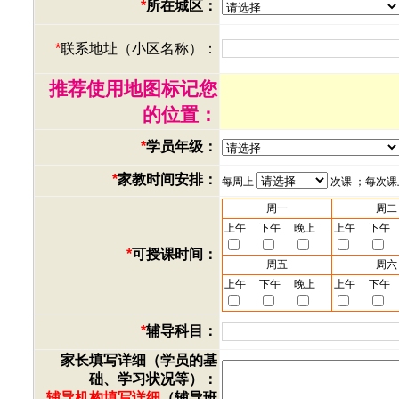
*
所在城区：
*
联系地址（小区名称）：
推荐使用地图标记您
的位置：
*
学员年级：
*
家教时间安排：
每周上
次课 ；每次
周一
周二
上午
下午
晚上
上午
下午
*
可授课时间：
周五
周六
上午
下午
晚上
上午
下午
*
辅导科目：
家长填写详细（学员的基
础、学习状况等）：
辅导机构填写详细
（辅导班