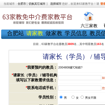
当前城市：
合肥市
[
切换其它城市
]
选择城市
您好，欢迎来63家教平台！请
登
六三家教
合肥站
请家教
做家教
学员信息
教员
目前，63家教平台在册教员
3809
名，其中明星教员
163
名
请家长（学员） / 
*
我要预约的教员：
2004808鑳℃暀鍛?
*
请家长（学员） / 辅导机构
如
填写以下家教需求信息：
*
联系电话或手机：
您
学员性别：
男
女
男女不限