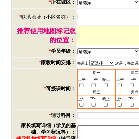
*
所在城区：
*
联系地址（小区名称）：
推荐使用地图标记您
的位置：
*
学员年级：
*
家教时间安排：
每周上
次课 ；每次
周一
周二
上午
下午
晚上
上午
下午
*
可授课时间：
周五
周六
上午
下午
晚上
上午
下午
*
辅导科目：
家长填写详细（学员的基
础、学习状况等）：
辅导机构填写详细
（辅导班