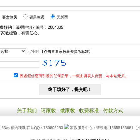
要女教员
要男教员
无所谓
元/小时
【
点击查看家教薪资参考标准
】
因虚假信息而引发的任何后果，一概由填表人负责，与本站无关。
关于我们
-
请家教
-
做家教
-
收费标准
-
付款方式
h63wz预约我哦 联系QQ：780805253
家教服务中心：请致电: 15655136681（