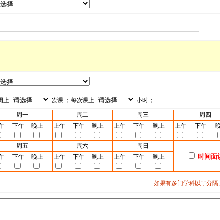
周上
次课 ；每次课上
小时；
周一
周二
周三
周四
午
下午
晚上
上午
下午
晚上
上午
下午
晚上
上午
下午
周五
周六
周日
时间面
午
下午
晚上
上午
下午
晚上
上午
下午
晚上
如果有多门学科以“,”分隔,