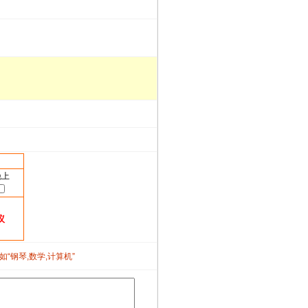
晚上
议
如“钢琴,数学,计算机”