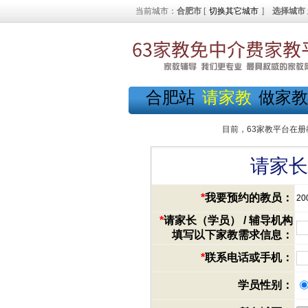
当前城市：
合肥市
[
切换其它城市
]
选择城市
合肥站
请家教
做家教
目前，63家教平台在册
请家长
*
我要预约的教员：
20
*
请家长（学员） / 辅导机构
填写以下家教需求信息：
*
联系电话或手机：
学员性别：