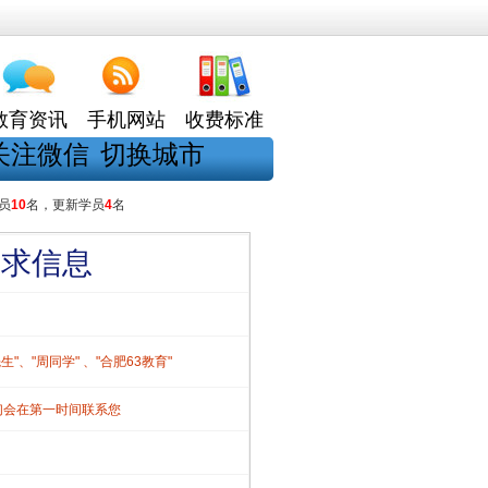
教育资讯
手机网站
收费标准
关注微信
切换城市
员
10
名，更新学员
4
名
需求信息
、"周同学" 、"合肥63教育"
们会在第一时间联系您