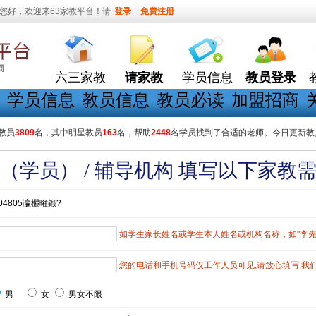
您好，欢迎来63家教平台！请
登录
免费注册
六三家教
请家教
学员信息
教员登录
学员信息
教员信息
教员必读
加盟招商
教员
3809
名，其中明星教员
163
名，帮助
2448
名学员找到了合适的老师。今日更新教
（学员） / 辅导机构 填写以下家教
04805瀛欐暀鍛?
如学生家长姓名或学生本人姓名或机构名称，如"李先生"
您的电话和手机号码仅工作人员可见,请放心填写,我
男
女
男女不限