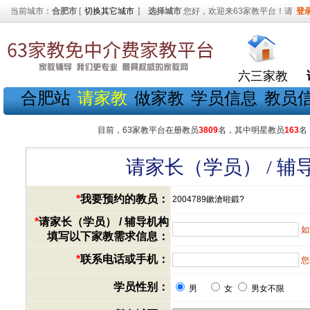
当前城市：
合肥市
[
切换其它城市
]
选择城市
您好，欢迎来63家教平台！请
登
六三家教
合肥站
请家教
做家教
学员信息
教员
目前，63家教平台在册教员
3809
名，其中明星教员
163
名
请家长（学员） / 
*
我要预约的教员：
2004789鏉滄暀鍛?
*
请家长（学员） / 辅导机构
如
填写以下家教需求信息：
*
联系电话或手机：
您
学员性别：
男
女
男女不限