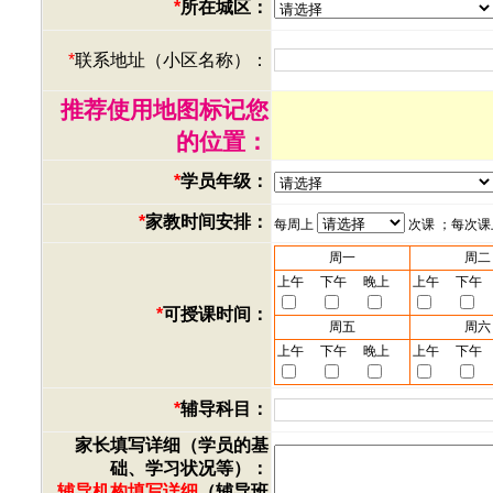
*
所在城区：
*
联系地址（小区名称）：
推荐使用地图标记您
的位置：
*
学员年级：
*
家教时间安排：
每周上
次课 ；每次
周一
周二
上午
下午
晚上
上午
下午
*
可授课时间：
周五
周六
上午
下午
晚上
上午
下午
*
辅导科目：
家长填写详细（学员的基
础、学习状况等）：
辅导机构填写详细
（辅导班