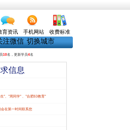
教育资讯
手机网站
收费标准
关注微信
切换城市
员
10
名，更新学员
4
名
需求信息
、"周同学" 、"合肥63教育"
们会在第一时间联系您