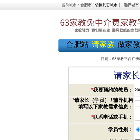
当前城市：
合肥市
[
切换其它城市
]
选择城市
合肥站
请家教
做家教
目前，63家教平台在册
请家长
*
我要预约的教员：
20
*
请家长（学员） / 辅导机构
填写以下家教需求信息：
*
联系电话或手机：
学员性别：