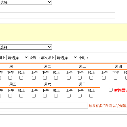
周上
次课 ；每次课上
小时；
周一
周二
周三
周四
午
下午
晚上
上午
下午
晚上
上午
下午
晚上
上午
下午
周五
周六
周日
时间面
午
下午
晚上
上午
下午
晚上
上午
下午
晚上
如果有多门学科以“,”分隔,