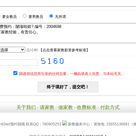
要女教员
要男教员
无所谓
元/小时
【
点击查看家教薪资参考标准
】
因虚假信息而引发的任何后果，一概由填表人负责，与本站无关。
关于我们
-
请家教
-
做家教
-
收费标准
-
付款方式
h63wz预约我哦 联系QQ：780805253
家教服务中心：请致电: 15655136681（