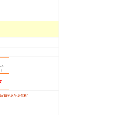
晚上
议
如“钢琴,数学,计算机”