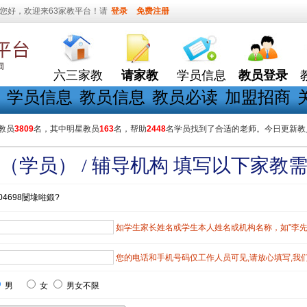
您好，欢迎来63家教平台！请
登录
免费注册
六三家教
请家教
学员信息
教员登录
学员信息
教员信息
教员必读
加盟招商
教员
3809
名，其中明星教员
163
名，帮助
2448
名学员找到了合适的老师。今日更新教
（学员） / 辅导机构 填写以下家教
04698闄堟暀鍛?
如学生家长姓名或学生本人姓名或机构名称，如"李先生"
您的电话和手机号码仅工作人员可见,请放心填写,我
男
女
男女不限