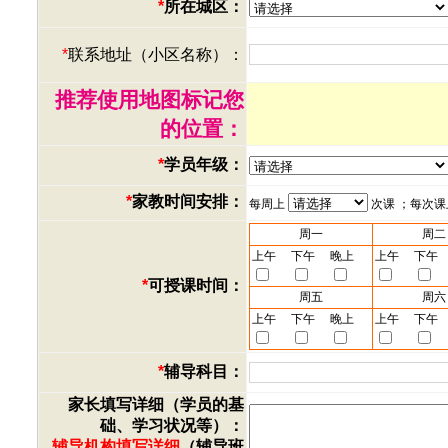
*
所在城区：
*
联系地址（小区名称）：
推荐使用地图标记您
的位置：
*
学员年级：
*
家教时间安排：
每周上
次课 ；每次
周一
周二
上午
下午
晚上
上午
下午
*
可授课时间：
周五
周六
上午
下午
晚上
上午
下午
*
辅导科目：
家长填写详细（学员的基
础、学习状况等）：
辅导机构填写详细
（辅导班