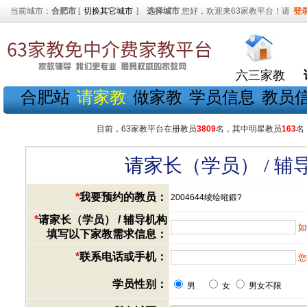
当前城市：
合肥市
[
切换其它城市
]
选择城市
您好，欢迎来63家教平台！请
登
六三家教
合肥站
请家教
做家教
学员信息
教员
目前，63家教平台在册教员
3809
名，其中明星教员
163
名
请家长（学员） / 
*
我要预约的教员：
2004644绫绘暀鍛?
*
请家长（学员） / 辅导机构
如
填写以下家教需求信息：
*
联系电话或手机：
您
学员性别：
男
女
男女不限