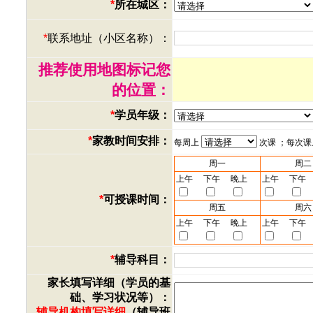
*
所在城区：
*
联系地址（小区名称）：
推荐使用地图标记您
的位置：
*
学员年级：
*
家教时间安排：
每周上
次课 ；每次
周一
周二
上午
下午
晚上
上午
下午
*
可授课时间：
周五
周六
上午
下午
晚上
上午
下午
*
辅导科目：
家长填写详细（学员的基
础、学习状况等）：
辅导机构填写详细
（辅导班