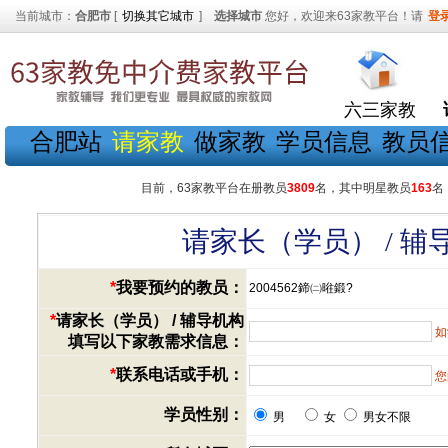
当前城市：
合肥市
[
切换其它城市
]
选择城市
您好，欢迎来63家教平台！请
登
六三家教
合肥站
请家教
做家教
学员信息
教员
目前，63家教平台在册教员
3809
名，其中明星教员
163
名
请家长（学员） / 
*
我要预约的教员：
2004562鍗㈡暀鍛?
*
请家长（学员） / 辅导机构
如
填写以下家教需求信息：
*
联系电话或手机：
您
学员性别：
男
女
男女不限