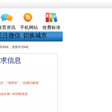
教育资讯
手机网站
收费标准
关注微信
切换城市
员
10
名，更新学员
4
名
需求信息
、"周同学" 、"合肥63教育"
们会在第一时间联系您