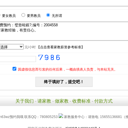
要女教员
要男教员
无所谓
元/小时
【
点击查看家教薪资参考标准
】
因虚假信息而引发的任何后果，一概由填表人负责，与本站无关。
关于我们
-
请家教
-
做家教
-
收费标准
-
付款方式
h63wz预约我哦 联系QQ：780805253
家教服务中心：请致电: 15655136681（