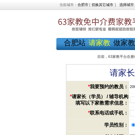
当前城市：
合肥市
[
切换其它城市
]
选择城市
合肥站
请家教
做家教
目前，63家教平台在册
请家长
*
我要预约的教员：
20
*
请家长（学员） / 辅导机构
填写以下家教需求信息：
*
联系电话或手机：
学员性别：