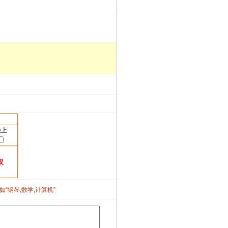
晚上
议
如“钢琴,数学,计算机”