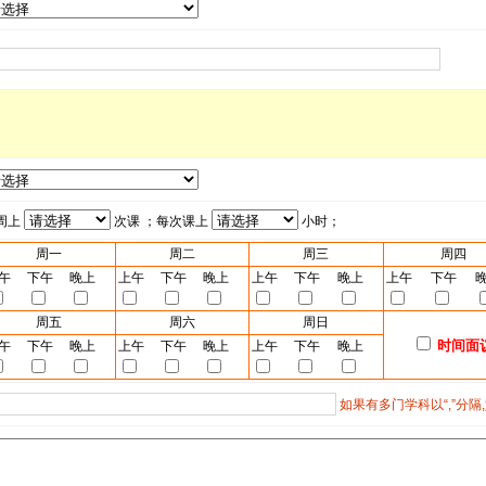
周上
次课 ；每次课上
小时；
周一
周二
周三
周四
午
下午
晚上
上午
下午
晚上
上午
下午
晚上
上午
下午
周五
周六
周日
时间面
午
下午
晚上
上午
下午
晚上
上午
下午
晚上
如果有多门学科以“,”分隔,