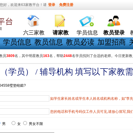
您好，欢迎来63家教平台！请
登录
免费注册
六三家教
请家教
学员信息
教员登录
学员信息
教员信息
教员必读
加盟招商
教员
3809
名，其中明星教员
163
名，帮助
2448
名学员找到了合适的老师。今日更新教
（学员） / 辅导机构 填写以下家教
04558璧垫暀鍛?
如学生家长姓名或学生本人姓名或机构名称，如"李先生"
您的电话和手机号码仅工作人员可见,请放心填写,我
男
女
男女不限