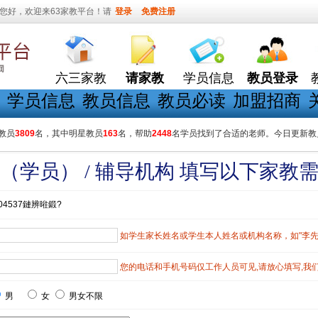
您好，欢迎来63家教平台！请
登录
免费注册
六三家教
请家教
学员信息
教员登录
学员信息
教员信息
教员必读
加盟招商
教员
3809
名，其中明星教员
163
名，帮助
2448
名学员找到了合适的老师。今日更新教
（学员） / 辅导机构 填写以下家教
04537鏈辨暀鍛?
如学生家长姓名或学生本人姓名或机构名称，如"李先生"
您的电话和手机号码仅工作人员可见,请放心填写,我
男
女
男女不限