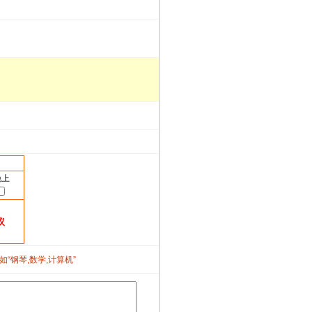
晚上
议
如“钢琴,数学,计算机”