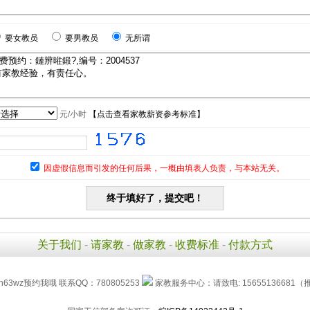
要女教员
要男教员
无所谓
元/小时
【
点击查看家教薪资参考标准
】
因虚假信息而引发的任何后果，一概由填表人负责，与本站无关。
关于我们
-
请家教
-
做家教
-
收费标准
-
付款方式
h63wz预约我哦 联系QQ：780805253
家教服务中心：请致电: 15655136681（