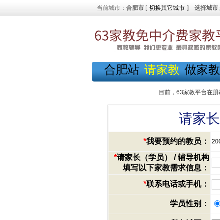
当前城市：
合肥市
[
切换其它城市
]
选择城市
合肥站
请家教
做家教
目前，63家教平台在册
请家长
*
我要预约的教员：
20
*
请家长（学员） / 辅导机构
填写以下家教需求信息：
*
联系电话或手机：
学员性别：