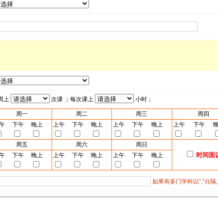
周上
次课 ；每次课上
小时；
周一
周二
周三
周四
午
下午
晚上
上午
下午
晚上
上午
下午
晚上
上午
下午
周五
周六
周日
时间面
午
下午
晚上
上午
下午
晚上
上午
下午
晚上
如果有多门学科以“,”分隔,