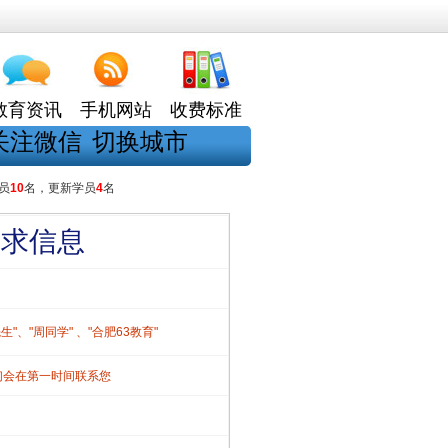
教育资讯
手机网站
收费标准
关注微信
切换城市
员
10
名，更新学员
4
名
需求信息
、"周同学" 、"合肥63教育"
们会在第一时间联系您