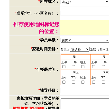
*
所在城区：
*
联系地址（小区名称）：
推荐使用地图标记您
的位置：
*
学员年级：
*
家教时间安排：
每周上
次课 ；每次
周一
周二
上午
下午
晚上
上午
下午
*
可授课时间：
周五
周六
上午
下午
晚上
上午
下午
*
辅导科目：
家长填写详细（学员的基
础、学习状况等）：
辅导机构填写详细
（辅导班