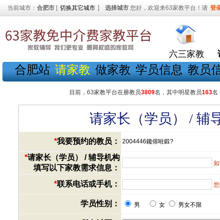
当前城市：
合肥市
[
切换其它城市
]
选择城市
您好，欢迎来63家教平台！请
登
六三家教
合肥站
请家教
做家教
学员信息
教员
目前，63家教平台在册教员
3809
名，其中明星教员
163
名
请家长（学员） / 
*
我要预约的教员：
2004446鑱傛暀鍛?
*
请家长（学员） / 辅导机构
如
填写以下家教需求信息：
*
联系电话或手机：
您
学员性别：
男
女
男女不限