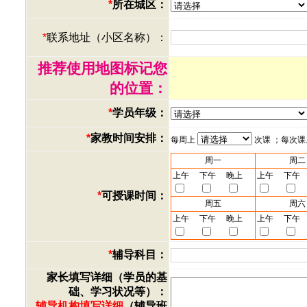
*
所在城区：
*
联系地址（小区名称）：
推荐使用地图标记您
的位置：
*
学员年级：
*
家教时间安排：
每周上
次课 ；每次
周一
周二
上午
下午
晚上
上午
下午
*
可授课时间：
周五
周六
上午
下午
晚上
上午
下午
*
辅导科目：
家长填写详细（学员的基
础、学习状况等）：
辅导机构填写详细
（辅导班