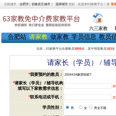
当前城市：
合肥市
[
切换其它城市
]
选择城市
您好，欢迎来63家教平台！请
登
六三家教
合肥站
请家教
做家教
学员信息
教员
目前，63家教平台在册教员
3809
名，其中明星教员
163
名
请家长（学员） / 
*
我要预约的教员：
2004434鏉庢暀鍛?
*
请家长（学员） / 辅导机构
如
填写以下家教需求信息：
*
联系电话或手机：
您
学员性别：
男
女
男女不限