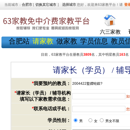
当前城市：
合肥市
[
切换其它城市
]
选择城市
您好，欢迎来63家教平台！请
登
六三家教
合肥站
请家教
做家教
学员信息
教员
目前，63家教平台在册教员
3809
名，其中明星教员
163
名
请家长（学员） / 
*
我要预约的教员：
2004422鐜嬫暀鍛?
*
请家长（学员） / 辅导机构
如
填写以下家教需求信息：
*
联系电话或手机：
您
学员性别：
男
女
男女不限