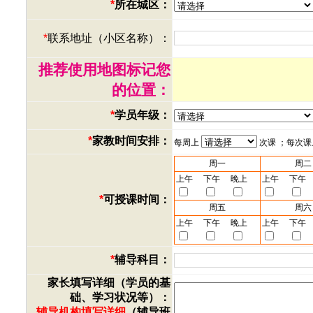
*
所在城区：
*
联系地址（小区名称）：
推荐使用地图标记您
的位置：
*
学员年级：
*
家教时间安排：
每周上
次课 ；每次
周一
周二
上午
下午
晚上
上午
下午
*
可授课时间：
周五
周六
上午
下午
晚上
上午
下午
*
辅导科目：
家长填写详细（学员的基
础、学习状况等）：
辅导机构填写详细
（辅导班