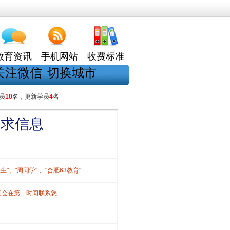
教育资讯
手机网站
收费标准
关注微信
切换城市
员
10
名，更新学员
4
名
需求信息
、"周同学" 、"合肥63教育"
们会在第一时间联系您