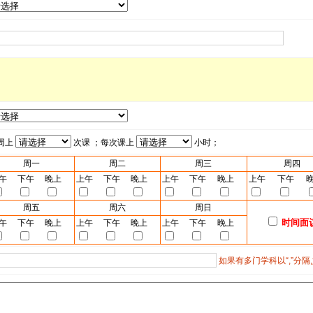
周上
次课 ；每次课上
小时；
周一
周二
周三
周四
午
下午
晚上
上午
下午
晚上
上午
下午
晚上
上午
下午
周五
周六
周日
时间面
午
下午
晚上
上午
下午
晚上
上午
下午
晚上
如果有多门学科以“,”分隔,