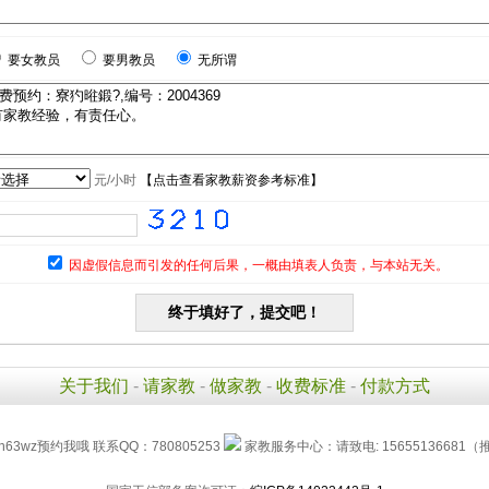
要女教员
要男教员
无所谓
元/小时
【
点击查看家教薪资参考标准
】
因虚假信息而引发的任何后果，一概由填表人负责，与本站无关。
关于我们
-
请家教
-
做家教
-
收费标准
-
付款方式
h63wz预约我哦 联系QQ：780805253
家教服务中心：请致电: 15655136681（