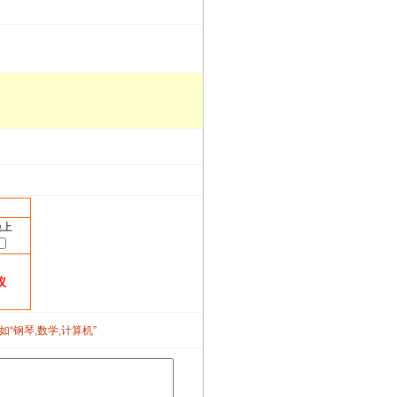
晚上
议
如“钢琴,数学,计算机”