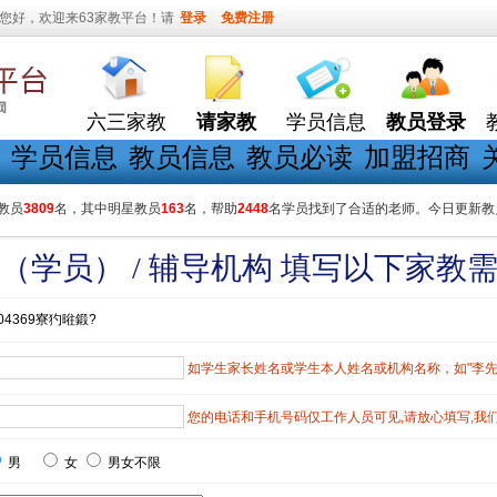
您好，欢迎来63家教平台！请
登录
免费注册
六三家教
请家教
学员信息
教员登录
学员信息
教员信息
教员必读
加盟招商
教员
3809
名，其中明星教员
163
名，帮助
2448
名学员找到了合适的老师。今日更新教
（学员） / 辅导机构 填写以下家教
04369寮犳暀鍛?
如学生家长姓名或学生本人姓名或机构名称，如"李先生"
您的电话和手机号码仅工作人员可见,请放心填写,我
男
女
男女不限