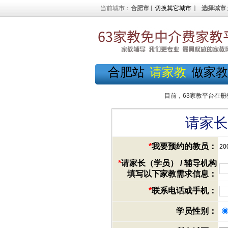
当前城市：
合肥市
[
切换其它城市
]
选择城市
合肥站
请家教
做家教
目前，63家教平台在册
请家长
*
我要预约的教员：
20
*
请家长（学员） / 辅导机构
填写以下家教需求信息：
*
联系电话或手机：
学员性别：