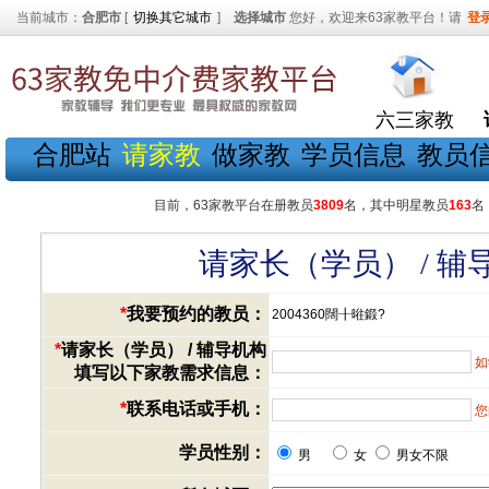
当前城市：
合肥市
[
切换其它城市
]
选择城市
您好，欢迎来63家教平台！请
登
六三家教
合肥站
请家教
做家教
学员信息
教员
目前，63家教平台在册教员
3809
名，其中明星教员
163
名
请家长（学员） / 
*
我要预约的教员：
2004360闊╂暀鍛?
*
请家长（学员） / 辅导机构
如
填写以下家教需求信息：
*
联系电话或手机：
您
学员性别：
男
女
男女不限