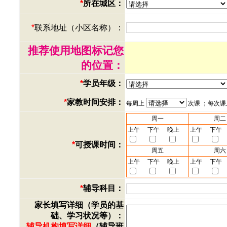
*
所在城区：
*
联系地址（小区名称）：
推荐使用地图标记您
的位置：
*
学员年级：
*
家教时间安排：
每周上
次课 ；每次
周一
周二
上午
下午
晚上
上午
下午
*
可授课时间：
周五
周六
上午
下午
晚上
上午
下午
*
辅导科目：
家长填写详细（学员的基
础、学习状况等）：
辅导机构填写详细
（辅导班