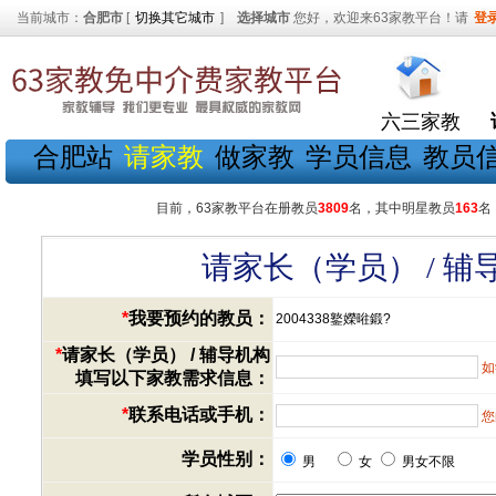
当前城市：
合肥市
[
切换其它城市
]
选择城市
您好，欢迎来63家教平台！请
登
六三家教
合肥站
请家教
做家教
学员信息
教员
目前，63家教平台在册教员
3809
名，其中明星教员
163
名
请家长（学员） / 
*
我要预约的教员：
2004338鐜嬫暀鍛?
*
请家长（学员） / 辅导机构
如
填写以下家教需求信息：
*
联系电话或手机：
您
学员性别：
男
女
男女不限