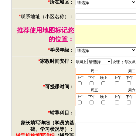
*
所在城区：
*
联系地址（小区名称）：
推荐使用地图标记您
的位置：
*
学员年级：
*
家教时间安排：
每周上
次课 ；每次
周一
周二
上午
下午
晚上
上午
下午
*
可授课时间：
周五
周六
上午
下午
晚上
上午
下午
*
辅导科目：
家长填写详细（学员的基
础、学习状况等）：
辅导机构填写详细
（辅导班