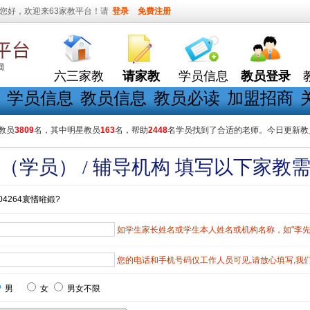
您好，欢迎来63家教平台！请
登录
免费注册
六三家教
请家教
学员信息
教员登录
学员信息
教员信息
教员必读
加盟招商
教员
3809
名，其中明星教员
163
名，帮助
2448
名学员找到了合适的老师。今日更新教
（学员） / 辅导机构 填写以下家教
04264寰愭暀鍛?
如学生家长姓名或学生本人姓名或机构名称，如"李先生"
您的电话和手机号码仅工作人员可见,请放心填写,我
男
女
男女不限