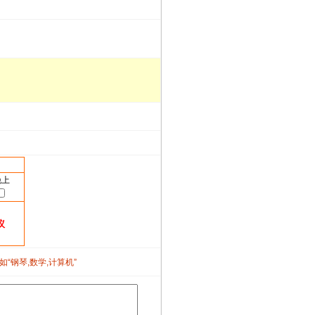
晚上
议
如“钢琴,数学,计算机”