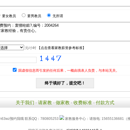
要女教员
要男教员
无所谓
元/小时
【
点击查看家教薪资参考标准
】
因虚假信息而引发的任何后果，一概由填表人负责，与本站无关。
关于我们
-
请家教
-
做家教
-
收费标准
-
付款方式
h63wz预约我哦 联系QQ：780805253
家教服务中心：请致电: 15655136681（