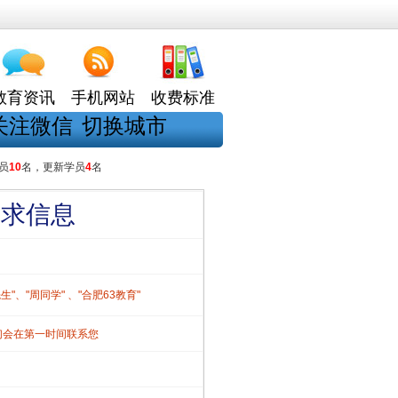
教育资讯
手机网站
收费标准
关注微信
切换城市
员
10
名，更新学员
4
名
需求信息
、"周同学" 、"合肥63教育"
们会在第一时间联系您