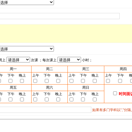
周上
次课 ；每次课上
小时；
周一
周二
周三
周四
午
下午
晚上
上午
下午
晚上
上午
下午
晚上
上午
下午
周五
周六
周日
时间面
午
下午
晚上
上午
下午
晚上
上午
下午
晚上
如果有多门学科以“,”分隔,