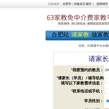
当前城市：
合肥市
[
切换其它城市
]
选择城市
合肥站
请家教
做家教
目前，63家教平台在册
请家长
*
我要预约的教员：
20
*
请家长（学员） / 辅导机构
填写以下家教需求信息：
*
联系电话或手机：
学员性别：