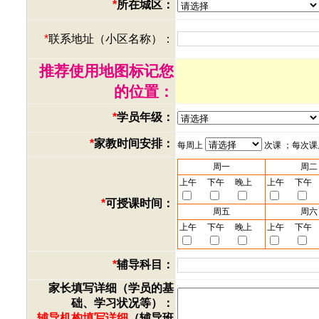
*
所在城区：
*
联系地址（小区名称）：
推荐使用地图标记您
的位置：
*
学员年级：
*
家教时间安排：
每周上
次课 ；每次
周一
周二
上午
下午
晚上
上午
下午
*
可授课时间：
周五
周六
上午
下午
晚上
上午
下午
*
辅导科目：
家长填写详细（学员的基
础、学习状况等）：
辅导机构填写详细
（辅导班