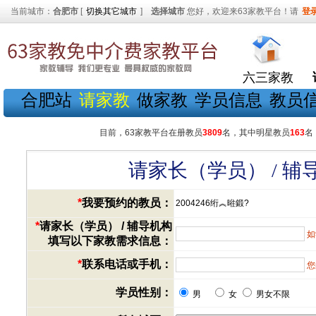
当前城市：
合肥市
[
切换其它城市
]
选择城市
您好，欢迎来63家教平台！请
登
六三家教
合肥站
请家教
做家教
学员信息
教员
目前，63家教平台在册教员
3809
名，其中明星教员
163
名
请家长（学员） / 
*
我要预约的教员：
2004246绗︽暀鍛?
*
请家长（学员） / 辅导机构
如
填写以下家教需求信息：
*
联系电话或手机：
您
学员性别：
男
女
男女不限