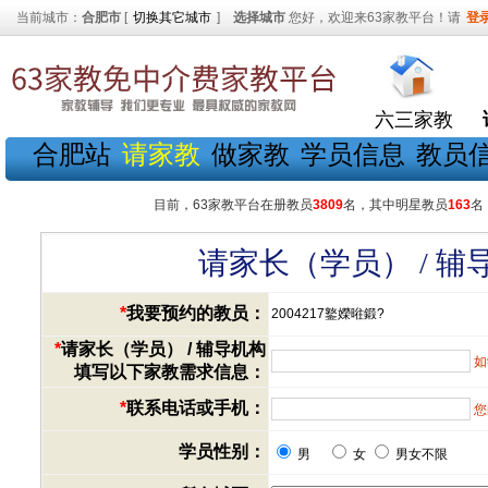
当前城市：
合肥市
[
切换其它城市
]
选择城市
您好，欢迎来63家教平台！请
登
六三家教
合肥站
请家教
做家教
学员信息
教员
目前，63家教平台在册教员
3809
名，其中明星教员
163
名
请家长（学员） / 
*
我要预约的教员：
2004217鐜嬫暀鍛?
*
请家长（学员） / 辅导机构
如
填写以下家教需求信息：
*
联系电话或手机：
您
学员性别：
男
女
男女不限