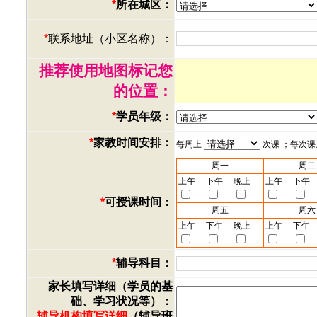
*
所在城区：
*
联系地址（小区名称）：
推荐使用地图标记您
的位置：
*
学员年级：
*
家教时间安排：
每周上
次课 ；每次
周一
周二
上午
下午
晚上
上午
下午
*
可授课时间：
周五
周六
上午
下午
晚上
上午
下午
*
辅导科目：
家长填写详细（学员的基
础、学习状况等）：
辅导机构填写详细
（辅导班