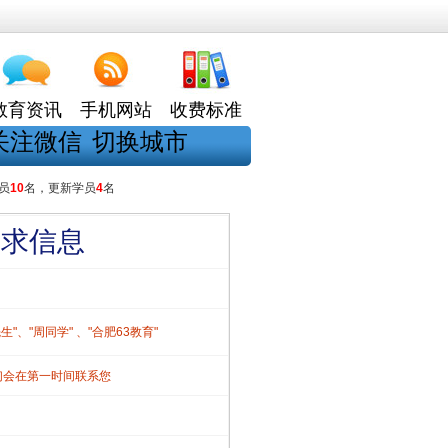
教育资讯
手机网站
收费标准
关注微信
切换城市
员
10
名，更新学员
4
名
需求信息
、"周同学" 、"合肥63教育"
们会在第一时间联系您