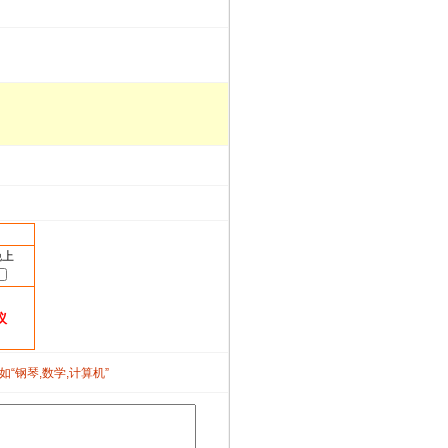
晚上
议
如“钢琴,数学,计算机”