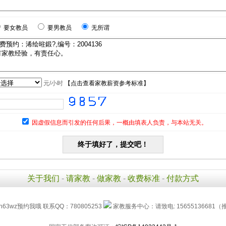
要女教员
要男教员
无所谓
元/小时
【
点击查看家教薪资参考标准
】
因虚假信息而引发的任何后果，一概由填表人负责，与本站无关。
关于我们
-
请家教
-
做家教
-
收费标准
-
付款方式
h63wz预约我哦 联系QQ：780805253
家教服务中心：请致电: 15655136681（