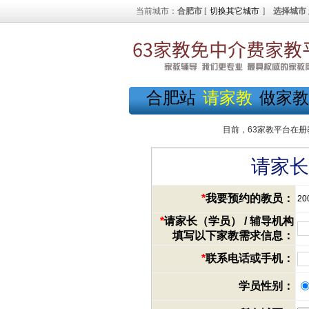
当前城市：
合肥市
[
切换其它城市
]
选择城市
合肥站
请家教
做家教
目前，63家教平台在册
请家长
*
我要预约的教员：
20
*
请家长（学员） / 辅导机构
填写以下家教需求信息：
*
联系电话或手机：
学员性别：