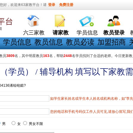
您好，欢迎来63家教平台！请
登录
免费注册
六三家教
请家教
学员信息
教员登录
学员信息
教员信息
教员必读
加盟招商
教员
3809
名，其中明星教员
163
名，帮助
2448
名学员找到了合适的老师。今日更新教
（学员） / 辅导机构 填写以下家教
04136浠绘暀鍛?
如学生家长姓名或学生本人姓名或机构名称，如"李先生"
您的电话和手机号码仅工作人员可见,请放心填写,我
男
女
男女不限