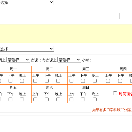
周上
次课 ；每次课上
小时；
周一
周二
周三
周四
午
下午
晚上
上午
下午
晚上
上午
下午
晚上
上午
下午
周五
周六
周日
时间面
午
下午
晚上
上午
下午
晚上
上午
下午
晚上
如果有多门学科以“,”分隔,